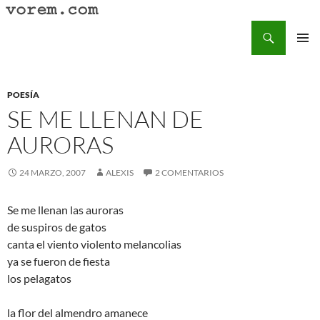
Saltar
al
Buscar
Vorem.com :: poesía, cuentos, relatos
contenido
MENÚ
PRINCI
POESÍA
SE ME LLENAN DE
AURORAS
24 MARZO, 2007
ALEXIS
2 COMENTARIOS
Se me llenan las auroras
de suspiros de gatos
canta el viento violento melancolias
ya se fueron de fiesta
los pelagatos
la flor del almendro amanece