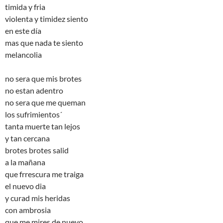
timida y fria
violenta y timidez siento
en este día
mas que nada te siento
melancolia
no sera que mis brotes
no estan adentro
no sera que me queman
los sufrimientos´
tanta muerte tan lejos
y tan cercana
brotes brotes salid
a la mañana
que frrescura me traiga
el nuevo dia
y curad mis heridas
con ambrosia
que me mires de nuevo