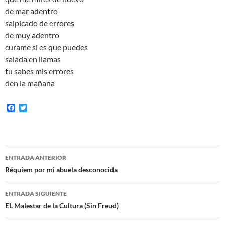
de mar adentro
salpicado de errores
de muy adentro
curame si es que puedes
salada en llamas
tu sabes mis errores
den la mañana
F
T
a
w
c
i
e
t
b
t
o
e
Navegación
o
r
ENTRADA ANTERIOR
k
de
Réquiem por mi abuela desconocida
entradas
ENTRADA SIGUIENTE
EL Malestar de la Cultura (Sin Freud)