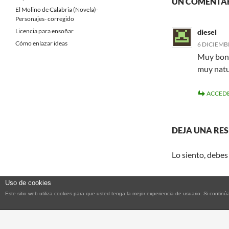
UN COMENTAR
El Molino de Calabria (Novela)-
Personajes- corregido
Licencia para ensoñar
diesel
Cómo enlazar ideas
6 DICIEMBR
Muy boni
muy natu
ACCEDE
DEJA UNA RE
Lo siento, debes
Uso de cookies
Este sitio web utiliza cookies para que usted tenga la mejor experiencia de usuario. Si con