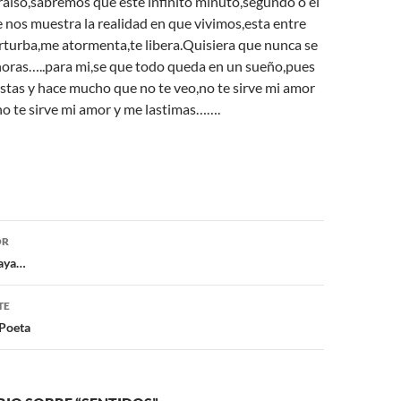
raíso,sabremos que este infinito minuto,segundo o el
 nos muestra la realidad en que vivimos,esta entre
rturba,me atormenta,te libera.Quisiera que nunca se
horas…..para mi,se que todo queda en un sueño,pues
estas y hace mucho que no te veo,no te sirve mi amor
no te sirve mi amor y me lastimas…….
ón
OR
vaya…
TE
 Poeta