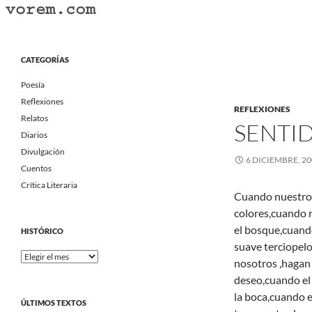
Saltar
al
Buscar
Vorem.com :: poesía, cuentos, relatos
contenido
Portal Literario Independiente
CATEGORÍAS
Poesía
Reflexiones
REFLEXIONES
Relatos
SENTI
Diarios
Divulgación
6 DICIEMBRE, 2
Cuentos
Crítica Literaria
Cuando nuestros 
colores,cuando n
el bosque,cuando
HISTÓRICO
suave terciopelo
Histórico
nosotros ,hagan 
deseo,cuando el 
la boca,cuando 
ÚLTIMOS TEXTOS