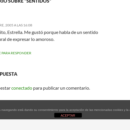
IO SOBRE “SENTIDOS”
E, 2005 A LAS 16:08
to, Estrella. Me gustó porque habla de un sentido
ral de expresar lo amoroso.
 PARA RESPONDER
SPUESTA
 estar
conectado
para publicar un comentario.
tinúa navegando está dando su consentimiento para la aceptación de las mencionadas cookies y l
ACEPTAR