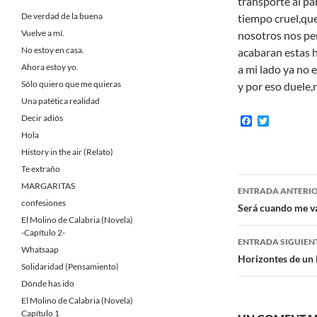
transporte al pa
De verdad de la buena
tiempo cruel,que
Vuelve a mí.
nosotros nos pe
No estoy en casa.
acabaran estas 
Ahora estoy yo.
a mi lado ya no 
Sólo quiero que me quieras
y por eso duele,
Una patética realidad
Decir adiós
F
T
a
w
Hola
c
i
History in the air (Relato)
e
t
b
t
Te extraño
o
e
Navegaci
MARGARITAS
o
r
ENTRADA ANTERI
k
confesiones
de
Será cuando me 
El Molino de Calabria (Novela)
entradas
-Capítulo 2-
ENTRADA SIGUIEN
Whatsaap
Horizontes de un
Solidaridad (Pensamiento)
Dónde has ido
El Molino de Calabria (Novela)
Capítulo 1