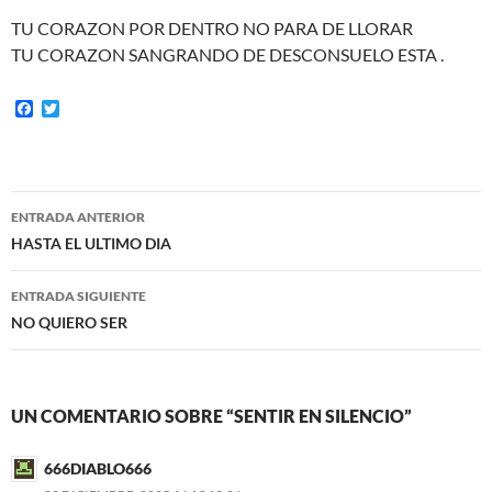
TU CORAZON POR DENTRO NO PARA DE LLORAR
TU CORAZON SANGRANDO DE DESCONSUELO ESTA .
F
T
a
w
c
i
e
t
b
t
o
e
Navegación
o
r
ENTRADA ANTERIOR
k
de
HASTA EL ULTIMO DIA
entradas
ENTRADA SIGUIENTE
NO QUIERO SER
UN COMENTARIO SOBRE “SENTIR EN SILENCIO”
666DIABLO666