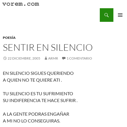
Saltar
al
Buscar
Vorem.com :: poesía, cuentos, relatos
contenido
MENÚ
PRINCI
POESÍA
SENTIR EN SILENCIO
22 DICIEMBRE, 2005
ARMR
1 COMENTARIO
EN SILENCIO SIGUES QUERIENDO
A QUIEN NO TE QUIERE ATI .
TU SILENCIO ES TU SUFRIMIENTO
SU INDIFERENCIA TE HACE SUFRIR .
A LA GENTE PODRAS ENGAÑAR
A MI NO LO CONSEGUIRAS.