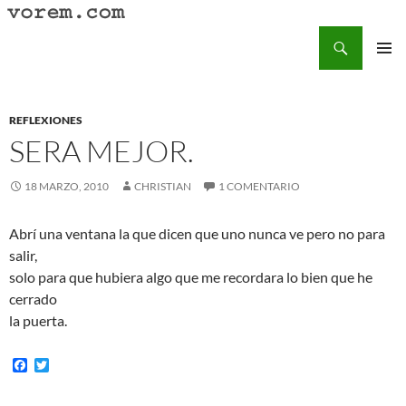
Saltar
al
Buscar
Vorem.com :: poesía, cuentos, relatos
contenido
MENÚ
PRINCI
REFLEXIONES
SERA MEJOR.
18 MARZO, 2010
CHRISTIAN
1 COMENTARIO
Abrí una ventana la que dicen que uno nunca ve pero no para
salir,
solo para que hubiera algo que me recordara lo bien que he
cerrado
la puerta.
F
T
a
w
c
i