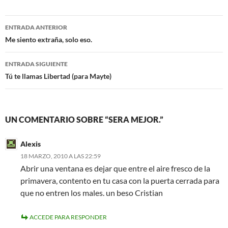
e
t
b
t
o
e
Navegación
o
r
ENTRADA ANTERIOR
k
de
Me siento extraña, solo eso.
entradas
ENTRADA SIGUIENTE
Tú te llamas Libertad (para Mayte)
UN COMENTARIO SOBRE “SERA MEJOR.”
Alexis
18 MARZO, 2010 A LAS 22:59
Abrir una ventana es dejar que entre el aire fresco de la
primavera, contento en tu casa con la puerta cerrada para
que no entren los males. un beso Cristian
ACCEDE PARA RESPONDER