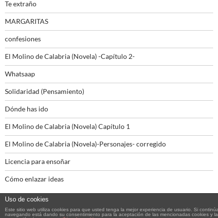
Te extraño
MARGARITAS
confesiones
El Molino de Calabria (Novela) -Capítulo 2-
Whatsaap
Solidaridad (Pensamiento)
Dónde has ido
El Molino de Calabria (Novela) Capítulo 1
El Molino de Calabria (Novela)-Personajes- corregido
Licencia para ensoñar
Cómo enlazar ideas
Uso de cookies
Este sitio web utiliza cookies para que usted tenga la mejor experiencia de usuario. Si continú
navegando está dando su consentimiento para la aceptación de las mencionadas cookies y la