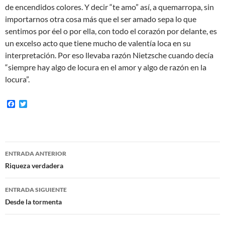
de encendidos colores. Y decir “te amo” así, a quemarropa, sin
importarnos otra cosa más que el ser amado sepa lo que
sentimos por éel o por ella, con todo el corazón por delante, es
un excelso acto que tiene mucho de valentía loca en su
interpretación. Por eso llevaba razón Nietzsche cuando decía
“siempre hay algo de locura en el amor y algo de razón en la
locura”.
F
T
a
w
c
i
e
t
b
t
o
e
Navegación
o
r
ENTRADA ANTERIOR
k
de
Riqueza verdadera
entradas
ENTRADA SIGUIENTE
Desde la tormenta