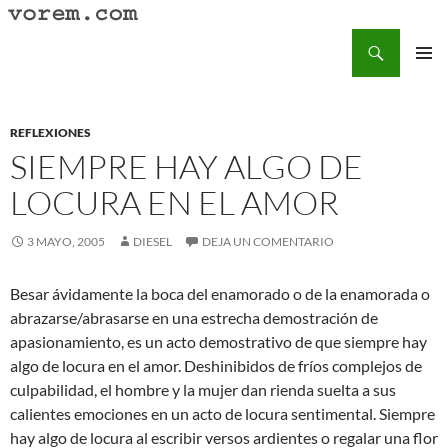
Saltar
al
Buscar
Vorem.com :: poesía, cuentos, relatos
contenido
MENÚ
PRINCI
REFLEXIONES
SIEMPRE HAY ALGO DE
LOCURA EN EL AMOR
3 MAYO, 2005
DIESEL
DEJA UN COMENTARIO
Besar ávidamente la boca del enamorado o de la enamorada o
abrazarse/abrasarse en una estrecha demostración de
apasionamiento, es un acto demostrativo de que siempre hay
algo de locura en el amor. Deshinibidos de fríos complejos de
culpabilidad, el hombre y la mujer dan rienda suelta a sus
calientes emociones en un acto de locura sentimental. Siempre
hay algo de locura al escribir versos ardientes o regalar una flor