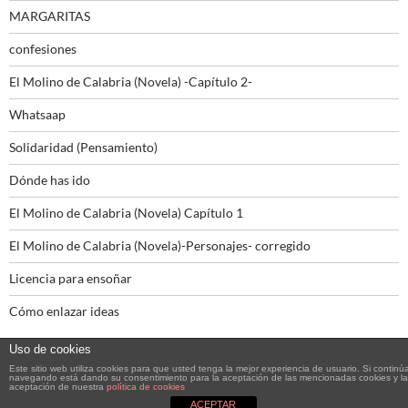
MARGARITAS
confesiones
El Molino de Calabria (Novela) -Capítulo 2-
Whatsaap
Solidaridad (Pensamiento)
Dónde has ido
El Molino de Calabria (Novela) Capítulo 1
El Molino de Calabria (Novela)-Personajes- corregido
Licencia para ensoñar
Cómo enlazar ideas
Uso de cookies
Este sitio web utiliza cookies para que usted tenga la mejor experiencia de usuario. Si continú
navegando está dando su consentimiento para la aceptación de las mencionadas cookies y la
aceptación de nuestra
política de cookies
Funciona gracias a WordPress
ACEPTAR