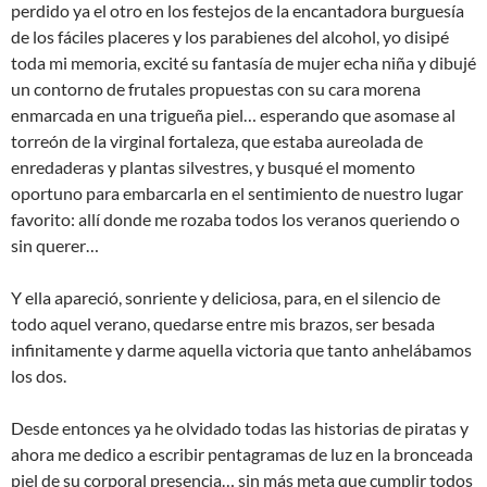
perdido ya el otro en los festejos de la encantadora burguesía
de los fáciles placeres y los parabienes del alcohol, yo disipé
toda mi memoria, excité su fantasía de mujer echa niña y dibujé
un contorno de frutales propuestas con su cara morena
enmarcada en una trigueña piel… esperando que asomase al
torreón de la virginal fortaleza, que estaba aureolada de
enredaderas y plantas silvestres, y busqué el momento
oportuno para embarcarla en el sentimiento de nuestro lugar
favorito: allí donde me rozaba todos los veranos queriendo o
sin querer…
Y ella apareció, sonriente y deliciosa, para, en el silencio de
todo aquel verano, quedarse entre mis brazos, ser besada
infinitamente y darme aquella victoria que tanto anhelábamos
los dos.
Desde entonces ya he olvidado todas las historias de piratas y
ahora me dedico a escribir pentagramas de luz en la bronceada
piel de su corporal presencia… sin más meta que cumplir todos