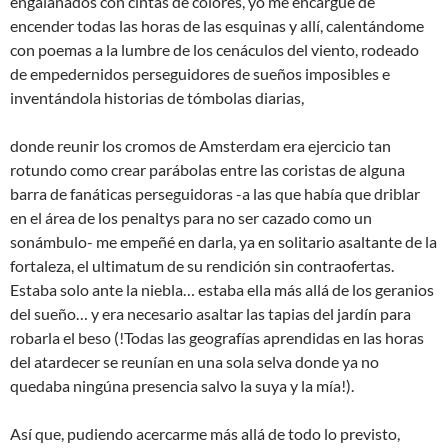
engalanados con cintas de colores, yo me encargué de
encender todas las horas de las esquinas y allí, calentándome
con poemas a la lumbre de los cenáculos del viento, rodeado
de empedernidos perseguidores de sueños imposibles e
inventándola historias de tómbolas diarias,
donde reunir los cromos de Amsterdam era ejercicio tan
rotundo como crear parábolas entre las coristas de alguna
barra de fanáticas perseguidoras -a las que había que driblar
en el área de los penaltys para no ser cazado como un
sonámbulo- me empeñé en darla, ya en solitario asaltante de la
fortaleza, el ultimatum de su rendición sin contraofertas.
Estaba solo ante la niebla… estaba ella más allá de los geranios
del sueño… y era necesario asaltar las tapias del jardín para
robarla el beso (!Todas las geografías aprendidas en las horas
del atardecer se reunían en una sola selva donde ya no
quedaba ningúna presencia salvo la suya y la mía!).
Así que, pudiendo acercarme más allá de todo lo previsto,