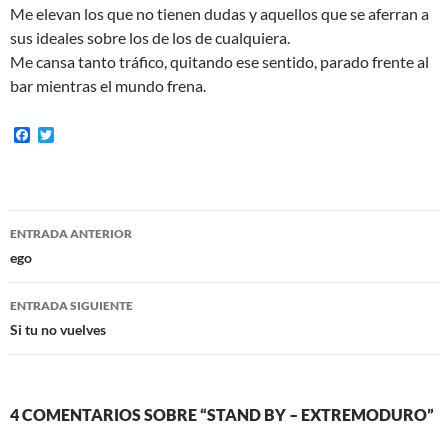
Me elevan los que no tienen dudas y aquellos que se aferran a
sus ideales sobre los de los de cualquiera.
Me cansa tanto tráfico, quitando ese sentido, parado frente al
bar mientras el mundo frena.
F
T
a
w
c
i
e
t
b
t
o
e
Navegación
o
r
ENTRADA ANTERIOR
k
de
ego
entradas
ENTRADA SIGUIENTE
Si tu no vuelves
4 COMENTARIOS SOBRE “STAND BY – EXTREMODURO”