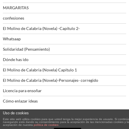
MARGARITAS
confesiones
El Molino de Calabria (Novela) -Capítulo 2-
Whatsaap
Solidaridad (Pensamiento)
Dónde has ido
El Molino de Calabria (Novela) Capítulo 1
El Molino de Calabria (Novela)-Personajes- corregido
Licencia para ensoñar
Cómo enlazar ideas
Uso de cookies
Este sitio web utiliza cookies para que usted tenga la mejor experiencia de usuario. Si continú
navegando está dando su consentimiento para la aceptación de las mencionadas cookies y la
aceptación de nuestra
política de cookies
Funciona gracias a WordPress