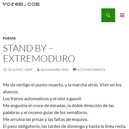
Saltar
al
Buscar
Vorem.com :: poesía, cuentos, relatos
contenido
MENÚ
PRINCI
POESÍA
STAND BY –
EXTREMODURO
30 JUNIO, 2009
ALEJANDRA-ISSO
4 COMENTARIOS
Me da vertigo el punto muerto, y la marcha atrás. Vivir en los
atascos.
Los frenos automaticos y el olor a gasoil.
Me angustia el cruce de miradas, la doble dirección de las
palabras y el osceno guiar de los semáforos.
Me arruina las prisas y las faltas de esquivo.
El paso obligatorio, las tardes de domingo y hasta la línea recta.