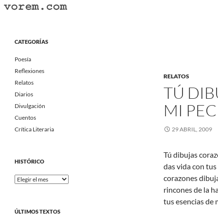
Saltar
al
Buscar
Vorem.com :: poesía, cuentos, relatos
contenido
Portal Literario Independiente
CATEGORÍAS
Poesía
Reflexiones
RELATOS
Relatos
TÚ DI
Diarios
MI PEC
Divulgación
Cuentos
Crítica Literaria
29 ABRIL, 2009
Tú dibujas coraz
HISTÓRICO
das vida con tus 
corazones dibuja
Histórico
rincones de la h
tus esencias de
ÚLTIMOS TEXTOS