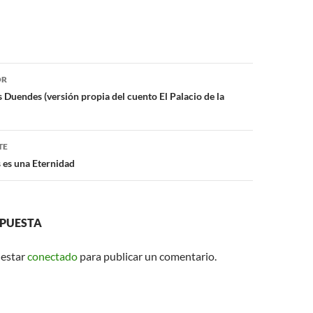
ón
OR
s Duendes (versión propia del cuento El Palacio de la
TE
 es una Eternidad
SPUESTA
 estar
conectado
para publicar un comentario.