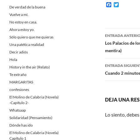
F
T
De verdad de la buena
a
w
c
i
Vuelve a mí.
e
t
No estoy en casa.
b
t
o
e
Ahora estoy yo.
Navegaci
o
r
ENTRADA ANTERI
Sólo quiero que me quieras
k
de
Los Palacios de lo
Una patética realidad
mentira)
Decir adiós
entradas
Hola
ENTRADA SIGUIEN
History in the air (Relato)
Cuando 2 minutos
Te extraño
MARGARITAS
confesiones
El Molino de Calabria (Novela)
DEJA UNA RE
-Capítulo 2-
Whatsaap
Lo siento, debes
Solidaridad (Pensamiento)
Dónde has ido
El Molino de Calabria (Novela)
Capítulo 1