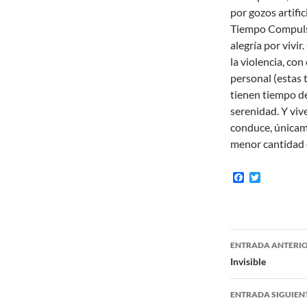
por gozos artific
Tiempo Compulsiv
alegría por vivi
la violencia, con
personal (estas 
tienen tiempo d
serenidad. Y viv
conduce, únicam
menor cantidad 
F
T
a
w
c
i
e
t
b
t
o
e
Navegaci
o
r
ENTRADA ANTERI
k
de
Invisible
entradas
ENTRADA SIGUIEN