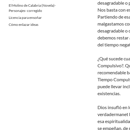
desagradable o p
El Molino de Calabria (Novela)-
Nos basta con es
Personajes- corregido
Partiendo de es
Licencia para ensoñar
malgastamos con l
Cómo enlazar ideas
desagradable o 
debemos restar 
del tiempo negat
¿Qué sucede cu
Compulsivo?. Qu
recomendable baj
Tiempo Compulsiv
puede llevar inc
existencias.
Dios insufló en 
verdadermanet l
esa espiritualid
se empeñan, de m