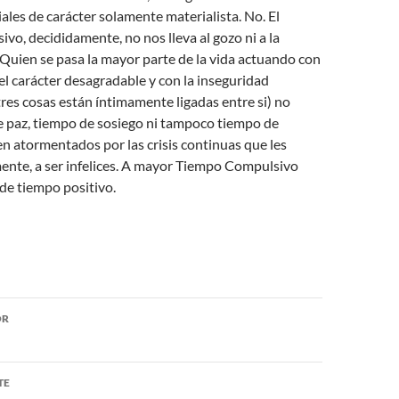
iales de carácter solamente materialista. No. El
o, decididamente, no nos lleva al gozo ni a la
r. Quien se pasa la mayor parte de la vida actuando con
 el carácter desagradable y con la inseguridad
tres cosas están íntimamente ligadas entre si) no
e paz, tiempo de sosiego ni tampoco tiempo de
en atormentados por las crisis continuas que les
ente, a ser infelices. A mayor Tiempo Compulsivo
de tiempo positivo.
ón
OR
TE