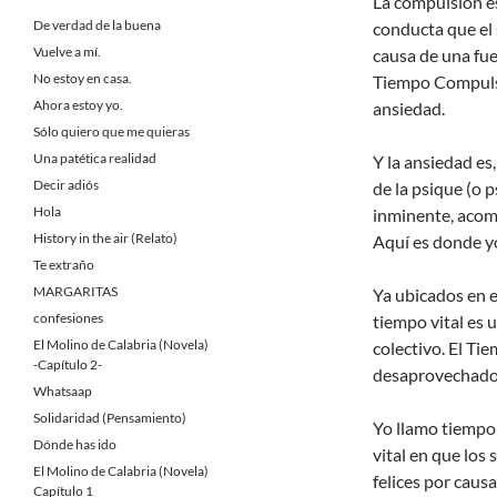
La compulsión es,
De verdad de la buena
conducta que el 
Vuelve a mí.
causa de una fuer
No estoy en casa.
Tiempo Compulsiv
Ahora estoy yo.
ansiedad.
Sólo quiero que me quieras
Una patética realidad
Y la ansiedad es
Decir adiós
de la psique (o 
Hola
inminente, acom
History in the air (Relato)
Aquí es donde yo
Te extraño
MARGARITAS
Ya ubicados en e
confesiones
tiempo vital es 
El Molino de Calabria (Novela)
colectivo. El Ti
-Capítulo 2-
desaprovechado. 
Whatsaap
Solidaridad (Pensamiento)
Yo llamo tiempo
Dónde has ido
vital en que los
El Molino de Calabria (Novela)
felices por causa
Capítulo 1