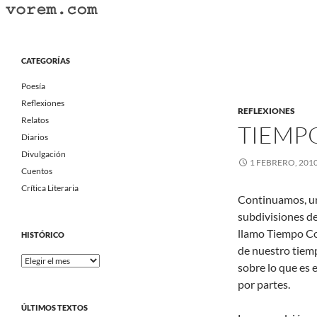
Saltar
al
Buscar
Vorem.com :: poesía, cuentos, relatos
contenido
Portal Literario Independiente
CATEGORÍAS
Poesía
Reflexiones
REFLEXIONES
Relatos
TIEMP
Diarios
Divulgación
1 FEBRERO, 201
Cuentos
Crítica Literaria
Continuamos, una
subdivisiones de
llamo Tiempo Com
HISTÓRICO
de nuestro tiemp
Histórico
sobre lo que es
por partes.
ÚLTIMOS TEXTOS