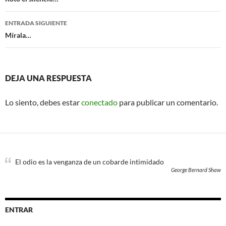
de
entradas
ENTRADA SIGUIENTE
Mírala…
DEJA UNA RESPUESTA
Lo siento, debes estar
conectado
para publicar un comentario.
El odio es la venganza de un cobarde intimidado
George Bernard Shaw
ENTRAR