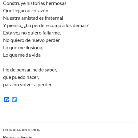
Construye historias hermosas
Que llegan al corazón.
Nuestra amistad es fraternal
Y pienso_ ¿Lo perderé como a los demás?
Esta vez no quiero fallarme,
No quiero de nuevo perder
Lo que me ilusiona,
Lo que me da vida
He de pensar, he de saber,
que puedo hacer,
para no volver a perder.
F
T
a
w
c
i
e
t
b
t
o
e
Navegación
o
r
ENTRADA ANTERIOR
k
Roto el silencio…