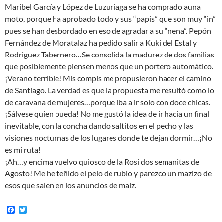
Maribel García y López de Luzuriaga se ha comprado auna
moto, porque ha aprobado todo y sus “papis” que son muy “in”
pues se han desbordado en eso de agradar a su “nena”. Pepón
Fernández de Moratalaz ha pedido salir a Kuki del Estal y
Rodriguez Tabernero…Se consolida la madurez de dos familias
que posiblemente piensen menos que un portero automático.
¡Verano terrible! Mis compis me propusieron hacer el camino
de Santiago. La verdad es que la propuesta me resultó como lo
de caravana de mujeres…porque iba a ir solo con doce chicas.
¡Sálvese quien pueda! No me gustó la idea de ir hacia un final
inevitable, con la concha dando saltitos en el pecho y las
visiones nocturnas de los lugares donde te dejan dormir…¡No
es mi ruta!
¡Ah…y encima vuelvo quiosco de la Rosi dos semanitas de
Agosto! Me he teñido el pelo de rubio y parezco un mazizo de
esos que salen en los anuncios de maiz.
F
T
a
w