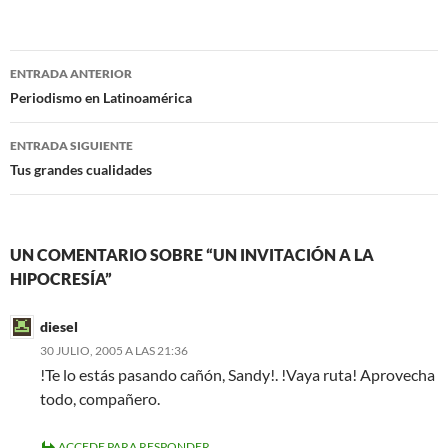
c
i
e
t
b
t
o
e
Navegación
o
r
ENTRADA ANTERIOR
k
de
Periodismo en Latinoamérica
entradas
ENTRADA SIGUIENTE
Tus grandes cualidades
UN COMENTARIO SOBRE “UN INVITACIÓN A LA
HIPOCRESÍA”
diesel
30 JULIO, 2005 A LAS 21:36
!Te lo estás pasando cañón, Sandy!. !Vaya ruta! Aprovecha
todo, compañero.
ACCEDE PARA RESPONDER