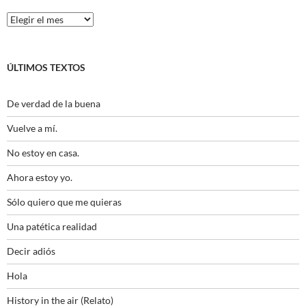
Histórico
ÚLTIMOS TEXTOS
De verdad de la buena
Vuelve a mí.
No estoy en casa.
Ahora estoy yo.
Sólo quiero que me quieras
Una patética realidad
Decir adiós
Hola
History in the air (Relato)