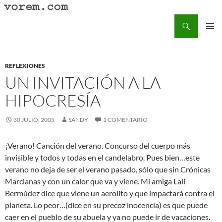
Saltar
al
Buscar
Vorem.com :: poesía, cuentos, relatos
contenido
MENÚ
PRINCI
REFLEXIONES
UN INVITACIÓN A LA
HIPOCRESÍA
30 JULIO, 2005
SANDY
1 COMENTARIO
¡Verano! Canción del verano. Concurso del cuerpo más
invisible y todos y todas en el candelabro. Pues bien…este
verano no deja de ser el verano pasado, sólo que sin Crónicas
Marcianas y con un calor que va y viene. Mi amiga Lali
Bermúdez dice que viene un aerolito y que impactará contra el
planeta. Lo peor…(dice en su precoz inocencia) es que puede
caer en el pueblo de su abuela y ya no puede ir de vacaciones.