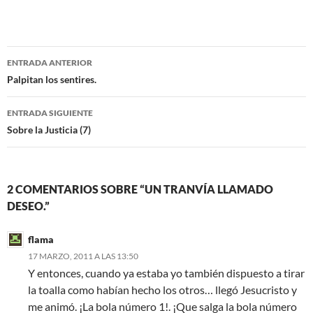
a
w
c
i
e
t
b
t
o
e
Navegación
o
r
ENTRADA ANTERIOR
k
de
Palpitan los sentires.
entradas
ENTRADA SIGUIENTE
Sobre la Justicia (7)
2 COMENTARIOS SOBRE “UN TRANVÍA LLAMADO
DESEO.”
flama
17 MARZO, 2011 A LAS 13:50
Y entonces, cuando ya estaba yo también dispuesto a tirar
la toalla como habían hecho los otros… llegó Jesucristo y
me animó. ¡La bola número 1!. ¡Que salga la bola número