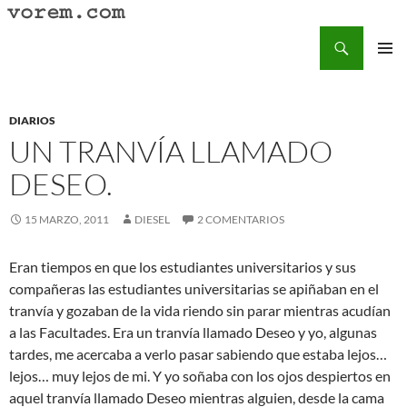
Saltar
al
Buscar
Vorem.com :: poesía, cuentos, relatos
contenido
MENÚ
PRINCI
DIARIOS
UN TRANVÍA LLAMADO
DESEO.
15 MARZO, 2011
DIESEL
2 COMENTARIOS
Eran tiempos en que los estudiantes universitarios y sus
compañeras las estudiantes universitarias se apiñaban en el
tranvía y gozaban de la vida riendo sin parar mientras acudían
a las Facultades. Era un tranvía llamado Deseo y yo, algunas
tardes, me acercaba a verlo pasar sabiendo que estaba lejos…
lejos… muy lejos de mi. Y yo soñaba con los ojos despiertos en
aquel tranvía llamado Deseo mientras alguien, desde la cama