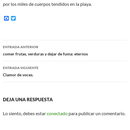
por los miles de cuerpos tendidos en la playa.
F
T
a
w
c
i
e
t
b
t
o
e
Navegación
o
r
ENTRADA ANTERIOR
k
de
comer frutas, verduras y dejar de fuma: eternos
entradas
ENTRADA SIGUIENTE
Clamor de voces.
DEJA UNA RESPUESTA
Lo siento, debes estar
conectado
para publicar un comentario.