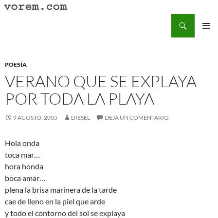
Saltar
al
Buscar
Vorem.com :: poesía, cuentos, relatos
contenido
MENÚ
PRINCI
POESÍA
VERANO QUE SE EXPLAYA
POR TODA LA PLAYA
9 AGOSTO, 2005
DIESEL
DEJA UN COMENTARIO
Hola onda
toca mar…
hora honda
boca amar…
plena la brisa marinera de la tarde
cae de lleno en la piel que arde
y todo el contorno del sol se explaya