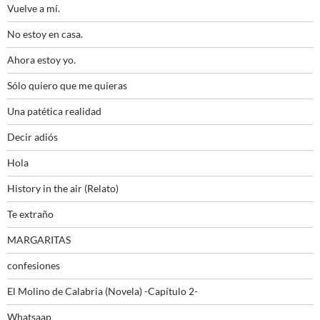
Vuelve a mí.
No estoy en casa.
Ahora estoy yo.
Sólo quiero que me quieras
Una patética realidad
Decir adiós
Hola
History in the air (Relato)
Te extraño
MARGARITAS
confesiones
El Molino de Calabria (Novela) -Capítulo 2-
Whatsaap