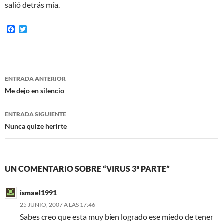
salió detrás mía.
F
T
a
w
c
i
e
t
b
t
o
e
Navegación
o
r
ENTRADA ANTERIOR
k
de
Me dejo en silencio
entradas
ENTRADA SIGUIENTE
Nunca quize herirte
UN COMENTARIO SOBRE “VIRUS 3ª PARTE”
ismael1991
25 JUNIO, 2007 A LAS 17:46
Sabes creo que esta muy bien logrado ese miedo de tener