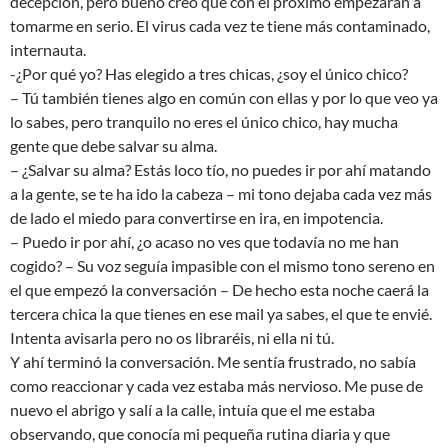
decepción, pero bueno creo que con el próximo empezarán a
tomarme en serio. El virus cada vez te tiene más contaminado,
internauta.
-¿Por qué yo? Has elegido a tres chicas, ¿soy el único chico?
– Tú también tienes algo en común con ellas y por lo que veo ya
lo sabes, pero tranquilo no eres el único chico, hay mucha
gente que debe salvar su alma.
– ¿Salvar su alma? Estás loco tío, no puedes ir por ahí matando
a la gente, se te ha ido la cabeza – mi tono dejaba cada vez más
de lado el miedo para convertirse en ira, en impotencia.
– Puedo ir por ahí, ¿o acaso no ves que todavía no me han
cogido? – Su voz seguía impasible con el mismo tono sereno en
el que empezó la conversación – De hecho esta noche caerá la
tercera chica la que tienes en ese mail ya sabes, el que te envié.
Intenta avisarla pero no os libraréis, ni ella ni tú.
Y ahí terminó la conversación. Me sentía frustrado, no sabía
como reaccionar y cada vez estaba más nervioso. Me puse de
nuevo el abrigo y salí a la calle, intuía que el me estaba
observando, que conocía mi pequeña rutina diaria y que