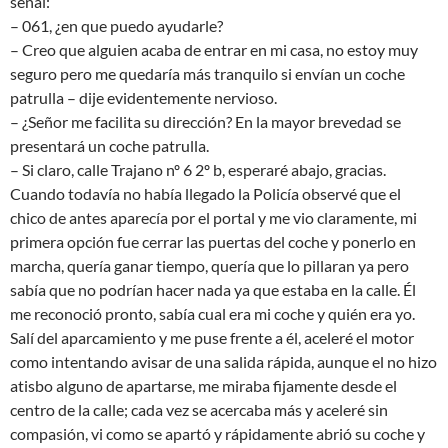
señal:
– 061, ¿en que puedo ayudarle?
– Creo que alguien acaba de entrar en mi casa, no estoy muy
seguro pero me quedaría más tranquilo si envían un coche
patrulla – dije evidentemente nervioso.
– ¿Señor me facilita su dirección? En la mayor brevedad se
presentará un coche patrulla.
– Si claro, calle Trajano nº 6 2º b, esperaré abajo, gracias.
Cuando todavía no había llegado la Policía observé que el
chico de antes aparecía por el portal y me vio claramente, mi
primera opción fue cerrar las puertas del coche y ponerlo en
marcha, quería ganar tiempo, quería que lo pillaran ya pero
sabía que no podrían hacer nada ya que estaba en la calle. Él
me reconoció pronto, sabía cual era mi coche y quién era yo.
Salí del aparcamiento y me puse frente a él, aceleré el motor
como intentando avisar de una salida rápida, aunque el no hizo
atisbo alguno de apartarse, me miraba fijamente desde el
centro de la calle; cada vez se acercaba más y aceleré sin
compasión, vi como se apartó y rápidamente abrió su coche y