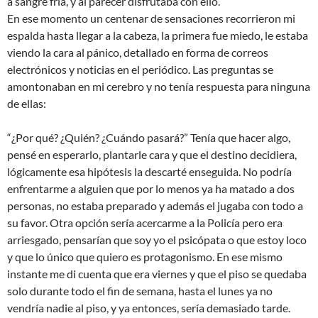
a sangre fría, y al parecer disfrutaba con ello.
En ese momento un centenar de sensaciones recorrieron mi
espalda hasta llegar a la cabeza, la primera fue miedo, le estaba
viendo la cara al pánico, detallado en forma de correos
electrónicos y noticias en el periódico. Las preguntas se
amontonaban en mi cerebro y no tenía respuesta para ninguna
de ellas:
“¿Por qué? ¿Quién? ¿Cuándo pasará?” Tenía que hacer algo,
pensé en esperarlo, plantarle cara y que el destino decidiera,
lógicamente esa hipótesis la descarté enseguida. No podría
enfrentarme a alguien que por lo menos ya ha matado a dos
personas, no estaba preparado y además el jugaba con todo a
su favor. Otra opción sería acercarme a la Policía pero era
arriesgado, pensarían que soy yo el psicópata o que estoy loco
y que lo único que quiero es protagonismo. En ese mismo
instante me di cuenta que era viernes y que el piso se quedaba
solo durante todo el fin de semana, hasta el lunes ya no
vendría nadie al piso, y ya entonces, sería demasiado tarde.