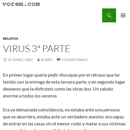
Saltar
al
Buscar
Vorem.com :: poesía, cuentos, relatos
contenido
MENÚ
PRINCI
RELATOS
VIRUS 3ª PARTE
25 JUNIO, 2007
RUBÉN
1 COMENTARIO
En primer lugar quería pedir disculpas por el retraso que he
tenido con la entrega de esta tercera parte, y en segundo lugar
desearos que la disfruteis como las otras dos. Un saludo
enorme a todos los voreros
Era ya demasiada coincidencia, no estaba ante una persona
que se aburriera, estaba ante un verdadero asesino, era capaz
de entrar en las casas sin el menor ruido y matar a sus víctimas