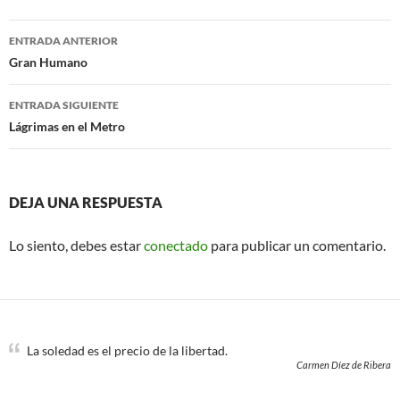
b
t
o
e
Navegación
o
r
ENTRADA ANTERIOR
k
de
Gran Humano
entradas
ENTRADA SIGUIENTE
Lágrimas en el Metro
DEJA UNA RESPUESTA
Lo siento, debes estar
conectado
para publicar un comentario.
La soledad es el precio de la libertad.
Carmen Díez de Ribera