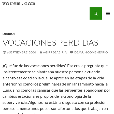
Saltar
al
Buscar
Vorem.com :: poesía, cuentos, relatos
contenido
MENÚ
PRINCI
DIARIOS
VOCACIONES PERDIDAS
6 SEPTIEMBRE, 2004
AGIRREGABIRIA
DEJA UN COMENTARIO
¿Qué fue de las vocaciones perdidas? Ésa era la pregunta que
insistentemente se planteaba nuestro personaje cuando
alcanzó esa edad en la cual se aprecian las etapas de la vida
anterior no como los preliminares de un lanzamiento hacia la
Luna, sino como las camisas que las serpientes abandonan por
cambios estacionales propios de la cronología de la
supervivencia. Algunos no están a disgusto con su profesión,
pero solamente unos pocos son afortunados que trabajan en