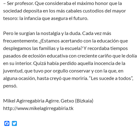
– Ser profesor. Que consideraba el máximo honor que la
sociedad deposita en los más cabales custodios del mayor
tesoro: la infancia que asegura el futuro.
Pero le surgían la nostalgia y la duda. Cada vez más
frecuentemente. ¿Estamos acertando con la educación que
desplegamos las familias y la escuela? Y recordaba tiempos
pasados de eclosión educativa con creciente cariño que le dolía
en su interior. Quizá había perdido aquella inocencia de la
juventud, que tuvo por orgullo conservar y con la que, en
alguna ocasión, hasta creyó que moriría. “Les sucede a todos”,
pensó.
Mikel Agirregabiria Agirre. Getxo (Bizkaia)
http://www.mikelagirregabiria.tk
F
T
a
w
c
i
e
t