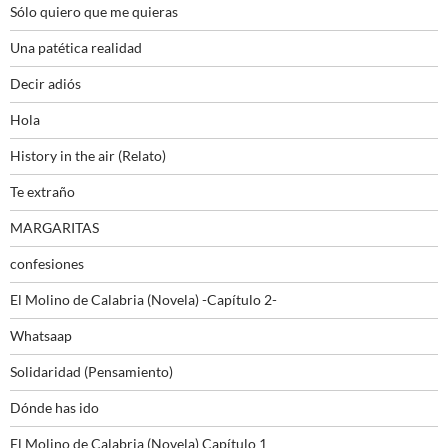
Sólo quiero que me quieras
Una patética realidad
Decir adiós
Hola
History in the air (Relato)
Te extraño
MARGARITAS
confesiones
El Molino de Calabria (Novela) -Capítulo 2-
Whatsaap
Solidaridad (Pensamiento)
Dónde has ido
El Molino de Calabria (Novela) Capítulo 1