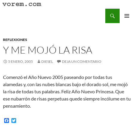
Saltar
al
Buscar
Vorem.com :: poesía, cuentos, relatos
contenido
MENÚ
PRINCI
REFLEXIONES
Y ME MOJÓ LA RISA
5 ENERO, 2005
DIESEL
DEJA UN COMENTARIO
Comenzó el Año Nuevo 2005 paseando por todas tus
alamedas y, con las nubes blancas bajo el dorado sol, me mojó
la risa de todas tus palabras. Feliz Año Nuevo Princesa. Que
ese nubarrón de risas perpetuas quede siempre incólume en tu
pensamiento.
F
T
a
w
c
i