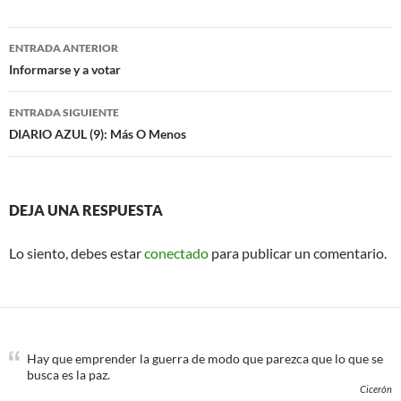
e
t
b
t
o
e
Navegación
o
r
ENTRADA ANTERIOR
k
de
Informarse y a votar
entradas
ENTRADA SIGUIENTE
DIARIO AZUL (9): Más O Menos
DEJA UNA RESPUESTA
Lo siento, debes estar
conectado
para publicar un comentario.
Hay que emprender la guerra de modo que parezca que lo que se
busca es la paz.
Cicerón