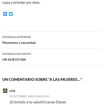
copa y brindar por ellas.
F
T
a
w
c
i
e
t
b
t
o
e
Navegación
o
r
ENTRADA ANTERIOR
k
de
Momentos y necesidad
entradas
ENTRADA SIGUIENTE
UN NUEVO DIA
UN COMENTARIO SOBRE “A LAS MUJERES…”
crix
21 OCTUBRE, 2005 A LAS 20:41
¡El brindis a tu salud!Gracias Diesel