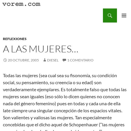
Saltar
al
Buscar
Vorem.com :: poesía, cuentos, relatos
contenido
MENÚ
PRINCI
REFLEXIONES
A LAS MUJERES…
20 OCTUBRE, 2005
DIESEL
1 COMENTARIO
Todas las mujeres (sea cual sea su fisonomía, su condición
social, su pensamiento, su creencia o su edad) son
verdaderamente ejemplares. Es totalmente falso que todas las
mujeres sean iguales (eso sólo lo dicen quienes no conocen
nada del género femenino) pues en todas y cada una de ella
late siempre una singular concepción de los espacios vitales.
Son valientes y valiosas las mujeres. Tan especialmente
concebidas que el dicho aquel de Schopenhauer (“las mujeres