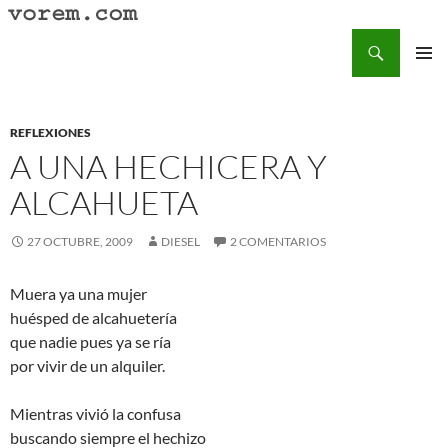
Saltar
al
Buscar
Vorem.com :: poesía, cuentos, relatos
contenido
MENÚ
PRINCI
REFLEXIONES
A UNA HECHICERA Y
ALCAHUETA
27 OCTUBRE, 2009
DIESEL
2 COMENTARIOS
Muera ya una mujer
huésped de alcahuetería
que nadie pues ya se ría
por vivir de un alquiler.
Mientras vivió la confusa
buscando siempre el hechizo