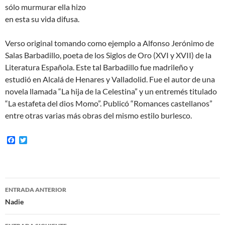
sólo murmurar ella hizo
en esta su vida difusa.
Verso original tomando como ejemplo a Alfonso Jerónimo de
Salas Barbadillo, poeta de los Siglos de Oro (XVI y XVII) de la
Literatura Española. Este tal Barbadillo fue madrileño y
estudió en Alcalá de Henares y Valladolid. Fue el autor de una
novela llamada “La hija de la Celestina” y un entremés titulado
“La estafeta del dios Momo”. Publicó “Romances castellanos”
entre otras varias más obras del mismo estilo burlesco.
F
T
a
w
c
i
e
t
b
t
o
e
Navegación
o
r
ENTRADA ANTERIOR
k
de
Nadie
entradas