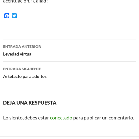
acentuación. ¡Callad!
F
T
a
w
c
i
e
t
b
t
o
e
Navegación
o
r
ENTRADA ANTERIOR
k
de
Levedad virtual
entradas
ENTRADA SIGUIENTE
Artefacto para adultos
DEJA UNA RESPUESTA
Lo siento, debes estar
conectado
para publicar un comentario.