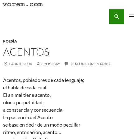
Saltar
al
Buscar
Vorem.com :: poesía, cuentos, relatos
contenido
MENÚ
PRINCI
POESÍA
ACENTOS
1 ABRIL, 2004
GREKOSAY
DEJA UN COMENTARIO
Acentos, pobladores de cada lenguaje;
el habla de cada cual.
El animal tiene acento,
olor a perpetuidad,
a constancia y consecuencia.
La paciencia del Acento
se basa en decir de un modo peculiar:
ritmo, entonación, acento…