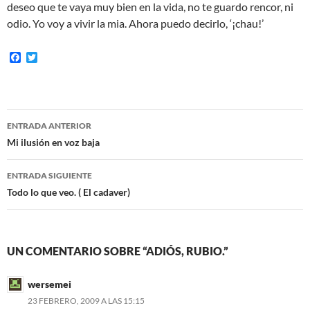
deseo que te vaya muy bien en la vida, no te guardo rencor, ni
odio. Yo voy a vivir la mia. Ahora puedo decirlo, ‘¡chau!’
F
T
a
w
c
i
e
t
b
t
o
e
Navegación
o
r
ENTRADA ANTERIOR
k
de
Mi ilusión en voz baja
entradas
ENTRADA SIGUIENTE
Todo lo que veo. ( El cadaver)
UN COMENTARIO SOBRE “ADIÓS, RUBIO.”
wersemei
23 FEBRERO, 2009 A LAS 15:15