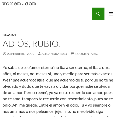
Saltar
al
Buscar
Vorem.com :: poesía, cuentos, relatos
contenido
MENÚ
PRINCI
RELATOS
ADIÓS, RUBIO.
23 FEBRERO, 2009
ALEJANDRA-ISSO
1 COMENTARIO
Yo sabía ue ese ‘amor eterno’ no iba a ser eterno, ni iba a durar
años, ni meses, no, meses sí, uno y medio para ser más exactos.
¿vés? ¡me acuerdo! igual que me acuerdo de tí, porque no te he
olvidado y dudo que te vaya a olvidar porque nadie se olvida
de un amor. Pero, creemé, yo ya no te recuerdo con amor, pues
no te amo, tampoco te recuerdo con resentimiento, pues no te
odio. Ahí me quedé. Entre el amor y el odio. Tu y yo siempre o
nos amamos o nos peleamos, jeje… no, no me olvidé, sigo