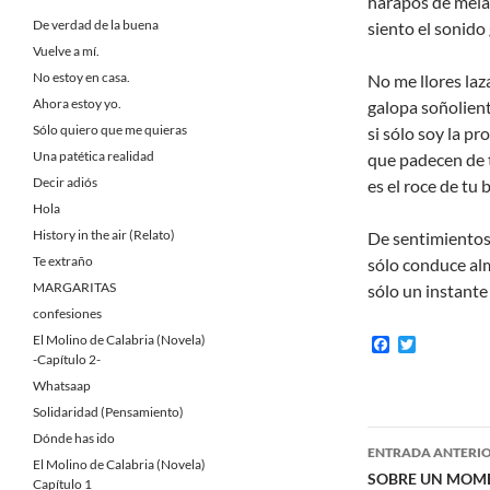
harapos de melan
De verdad de la buena
siento el sonido
Vuelve a mí.
No estoy en casa.
No me llores laz
Ahora estoy yo.
galopa soñolient
Sólo quiero que me quieras
si sólo soy la pr
Una patética realidad
que padecen de t
Decir adiós
es el roce de tu
Hola
History in the air (Relato)
De sentimientos
Te extraño
sólo conduce alm
MARGARITAS
sólo un instante
confesiones
El Molino de Calabria (Novela)
F
T
a
w
-Capítulo 2-
c
i
Whatsaap
e
t
b
t
Solidaridad (Pensamiento)
o
e
Navegaci
Dónde has ido
o
r
ENTRADA ANTERI
k
El Molino de Calabria (Novela)
de
SOBRE UN MOM
Capítulo 1