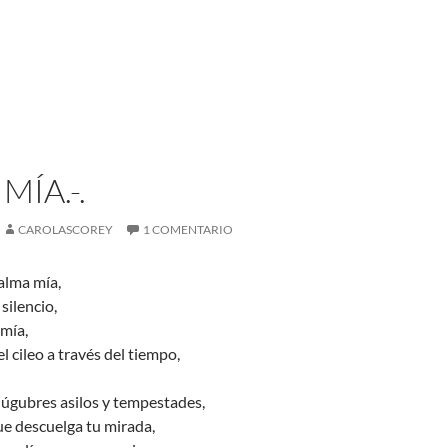
 MÍA.-.
CAROLASCOREY
1 COMENTARIO
alma mía,
 silencio,
mía,
l cileo a través del tiempo,
 lúgubres asilos y tempestades,
que descuelga tu mirada,