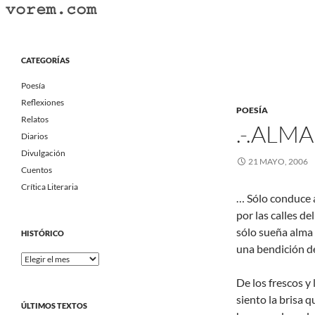
Saltar
al
Buscar
Vorem.com :: poesía, cuentos, relatos
contenido
Portal Literario Independiente
CATEGORÍAS
Poesía
Reflexiones
POESÍA
Relatos
.-.ALMA
Diarios
Divulgación
21 MAYO, 2006
Cuentos
Crítica Literaria
… Sólo conduce 
por las calles del
sólo sueña alma 
HISTÓRICO
una bendición de
Histórico
De los frescos y
siento la brisa 
ÚLTIMOS TEXTOS