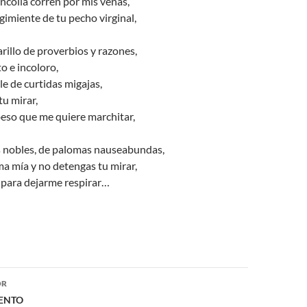
colía corren por mis venas,
 gimiente de tu pecho virginal,
arillo de proverbios y razones,
o e incoloro,
ole de curtidas migajas,
u mirar,
 beso que me quiere marchitar,
 nobles, de palomas nauseabundas,
a mía y no detengas tu mirar,
 para dejarme respirar…
ón
OR
ENTO