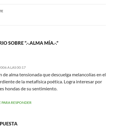
TE
O SOBRE “.-.ALMA MÍA.-.”
006 A LAS 00:17
n de alma tensionada que descuelga melancolías en el
rdiente de la metafísica poética. Logra interesar por
nes hondas de su sentimiento.
 PARA RESPONDER
SPUESTA