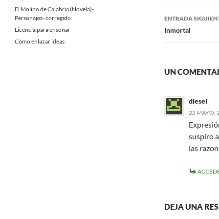
El Molino de Calabria (Novela)-
entradas
Personajes- corregido
ENTRADA SIGUIEN
Licencia para ensoñar
Inmortal
Cómo enlazar ideas
UN COMENTARI
diesel
22 MAYO, 2
Expresió
suspiro a
las razo
ACCEDE
DEJA UNA RE