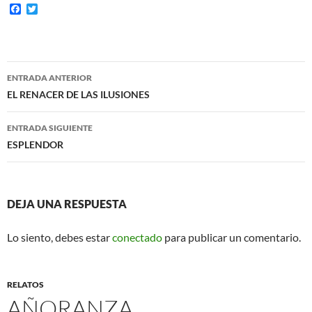
F
T
a
w
c
i
e
t
b
t
o
e
Navegación
o
r
ENTRADA ANTERIOR
k
de
EL RENACER DE LAS ILUSIONES
entradas
ENTRADA SIGUIENTE
ESPLENDOR
DEJA UNA RESPUESTA
Lo siento, debes estar
conectado
para publicar un comentario.
RELATOS
AÑORANZA