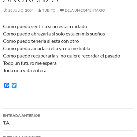
28 JULIO, 2004
TUBITO
DEJA UN COMENTARIO
Como puedo sentirla si no esta a mi lado
Como puedo abrazarla si solo esta en mis sueños
Como puedo tenerla si esta con otro
Como puedo amarla si ella ya no me habla
Como puedo recuperarla si no quiere recordar el pasado
Todo un futuro me espera
Toda una vida entera
F
T
a
w
c
i
e
t
b
t
o
e
Navegación
o
r
ENTRADA ANTERIOR
k
de
T.A.
entradas