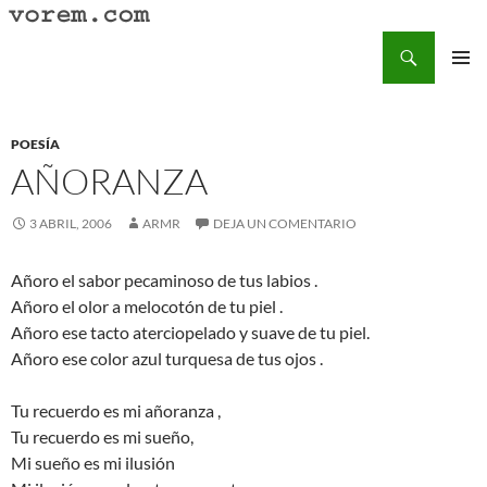
Saltar
al
Buscar
Vorem.com :: poesía, cuentos, relatos
contenido
MENÚ
PRINCI
POESÍA
AÑORANZA
3 ABRIL, 2006
ARMR
DEJA UN COMENTARIO
Añoro el sabor pecaminoso de tus labios .
Añoro el olor a melocotón de tu piel .
Añoro ese tacto aterciopelado y suave de tu piel.
Añoro ese color azul turquesa de tus ojos .
Tu recuerdo es mi añoranza ,
Tu recuerdo es mi sueño,
Mi sueño es mi ilusión