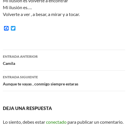
Mi ilusión es volverte a encontrar
Mi ilusión es….
Volverte a ver , a besar, a mirar y a tocar.
F
T
a
w
c
i
e
t
b
t
o
e
Navegación
o
r
ENTRADA ANTERIOR
k
de
Camila
entradas
ENTRADA SIGUIENTE
Aunque te vayas , conmigo siempre estaras
DEJA UNA RESPUESTA
Lo siento, debes estar
conectado
para publicar un comentario.