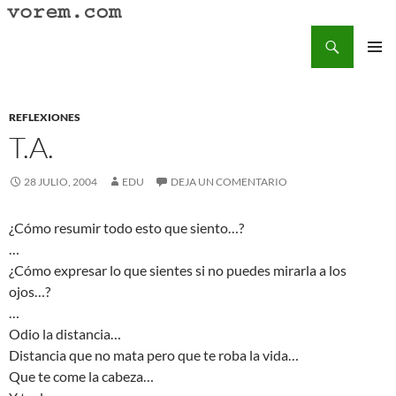
Saltar
al
Buscar
Vorem.com :: poesía, cuentos, relatos
contenido
MENÚ
PRINCI
REFLEXIONES
T.A.
28 JULIO, 2004
EDU
DEJA UN COMENTARIO
¿Cómo resumir todo esto que siento…?
…
¿Cómo expresar lo que sientes si no puedes mirarla a los
ojos…?
…
Odio la distancia…
Distancia que no mata pero que te roba la vida…
Que te come la cabeza…