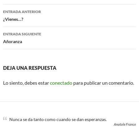
b
t
o
e
Navegación
o
r
ENTRADA ANTERIOR
k
de
¿Vienes…?
entradas
ENTRADA SIGUIENTE
Añoranza
DEJA UNA RESPUESTA
Lo siento, debes estar
conectado
para publicar un comentario.
Nunca se da tanto como cuando se dan esperanzas.
Anatole France