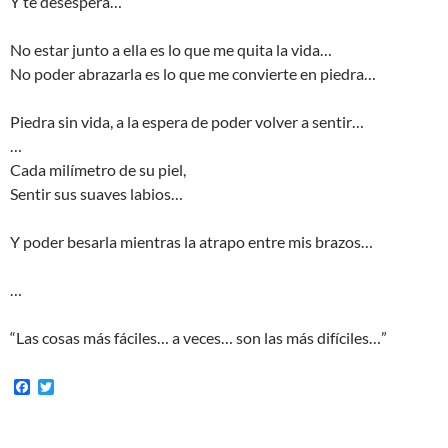
Y te desespera…
No estar junto a ella es lo que me quita la vida…
No poder abrazarla es lo que me convierte en piedra…
Piedra sin vida, a la espera de poder volver a sentir…
…
Cada milímetro de su piel,
Sentir sus suaves labios…
Y poder besarla mientras la atrapo entre mis brazos…
…
“Las cosas más fáciles… a veces… son las más difíciles…”
F
T
a
w
c
i
e
t