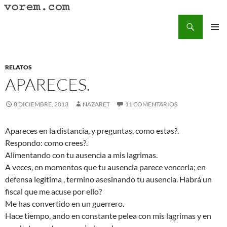
Saltar
al
Buscar
Vorem.com :: poesía, cuentos, relatos
contenido
MENÚ
PRINCI
RELATOS
APARECES.
8 DICIEMBRE, 2013
NAZARET
11 COMENTARIOS
Apareces en la distancia, y preguntas, como estas?.
Respondo: como crees?.
Alimentando con tu ausencia a mis lagrimas.
A veces, en momentos que tu ausencia parece vencerla; en
defensa legitima , termino asesinando tu ausencia. Habrá un
fiscal que me acuse por ello?
Me has convertido en un guerrero.
Hace tiempo, ando en constante pelea con mis lagrimas y en