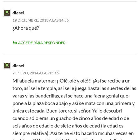
diesel
19 DICIEMBRE, 2013 A LAS 14:56
¿Ahora qué?
ACCEDE PARA RESPONDER
diesel
7 ENERO, 2014 A LAS 15:16
Mi abuela materna: ¡¡¡Olé, olé y olé!!! ¡Así se recibe a un
toro, así se le templa, así se le juega hasta las suertes de las
varas y las banderillas, así se hace una faena genial que
pone a la plaza boca abajo y así se mata con una primera y
única estocada. Buen torero, si señor. Ya lo descubrí
cuando sólo eras un guacho de cinco años de edad o de
seis años de edad o de siete años de edad (la edad es
siempre relativa). Así te he visto hacerlo mcuhas veces en