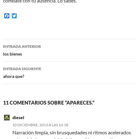
combate con tu ausencia. Lo sabes.
F
T
a
w
c
i
e
t
b
t
o
e
Navegación
o
r
ENTRADA ANTERIOR
k
de
los bienes
entradas
ENTRADA SIGUIENTE
ahora que?
11 COMENTARIOS SOBRE “APARECES.”
diesel
10 DICIEMBRE, 2013 A LAS 14:18
Narración limpia, sin brusquedades ni ritmos acelerados