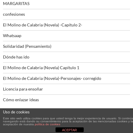
MARGARITAS
confesiones
El Molino de Calabria (Novela) -Capítulo 2-
Whatsaap
Solidaridad (Pensamiento)
Dónde has ido
El Molino de Calabria (Novela) Capítulo 1
El Molino de Calabria (Novela)-Personajes- corregido
Licencia para ensoñar
Cómo enlazar ideas
Uso de cookies
Este sitio web utiliza cookies para que usted tenga la mejor experiencia de usuario. Si continú
navegando está dando su consentimiento para la aceptación de las mencionadas cookies y la
aceptación de nuestra
política de cookies
Funciona gracias a WordPress
ACEPTAR