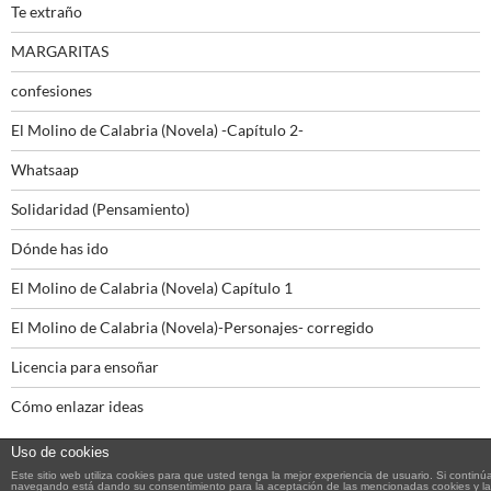
Te extraño
MARGARITAS
confesiones
El Molino de Calabria (Novela) -Capítulo 2-
Whatsaap
Solidaridad (Pensamiento)
Dónde has ido
El Molino de Calabria (Novela) Capítulo 1
El Molino de Calabria (Novela)-Personajes- corregido
Licencia para ensoñar
Cómo enlazar ideas
Uso de cookies
Este sitio web utiliza cookies para que usted tenga la mejor experiencia de usuario. Si continú
navegando está dando su consentimiento para la aceptación de las mencionadas cookies y la