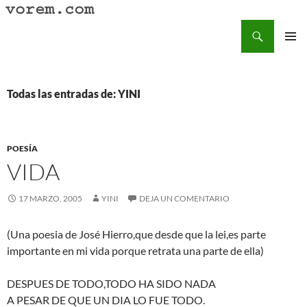
Saltar
al
Buscar
Vorem.com :: poesía, cuentos, relatos
contenido
MENÚ
PRINCI
Todas las entradas de: YINI
POESÍA
VIDA
17 MARZO, 2005
YINI
DEJA UN COMENTARIO
(Una poesia de José Hierro,que desde que la lei,es parte
importante en mi vida porque retrata una parte de ella)
DESPUES DE TODO,TODO HA SIDO NADA
A PESAR DE QUE UN DIA LO FUE TODO.