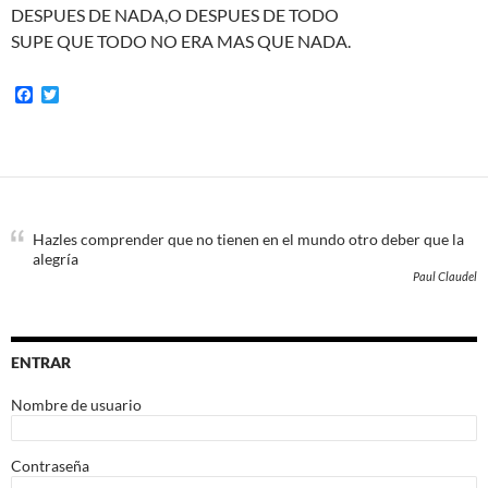
DESPUES DE NADA,O DESPUES DE TODO
SUPE QUE TODO NO ERA MAS QUE NADA.
F
T
a
w
c
i
e
t
b
t
o
e
o
r
k
Hazles comprender que no tienen en el mundo otro deber que la
alegría
Paul Claudel
ENTRAR
Nombre de usuario
Contraseña