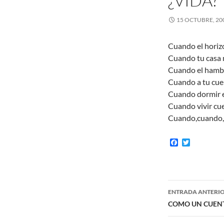
¿VIDA?
15 OCTUBRE, 20
Cuando el horizo
Cuando tu casa 
Cuando el hambr
Cuando a tu cue
Cuando dormir en
Cuando vivir cue
Cuando,cuando,c
F
T
a
w
c
i
e
t
b
t
o
e
Navegaci
o
r
ENTRADA ANTERI
k
de
COMO UN CUENTO 
entradas