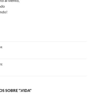
ito al viento,
ndo
endo!
ón
OR
TE
S SOBRE “.VIDA”