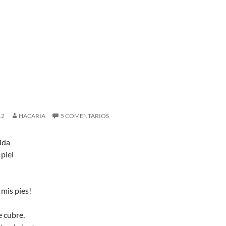
12
HACARIA
5 COMENTARIOS
ida
 piel
 mis pies!
e cubre,