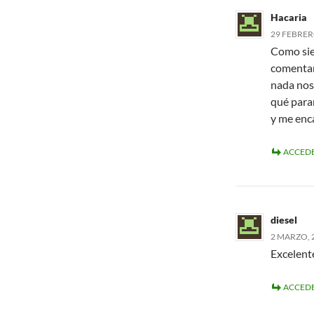
Hacaria
29 FEBRERO
Como siem
comentar.
nada nos
qué para
y me enc
ACCEDE
diesel
2 MARZO, 2
Excelente
ACCEDE