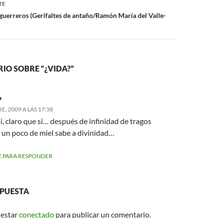
TE
 guerreros (Gerifaltes de antaño/Ramón María del Valle-
IO SOBRE “¿VIDA?”
o
, 2009 A LAS 17:38
i, claro que si… después de infinidad de tragos
 un poco de miel sabe a divinidad…
 PARA RESPONDER
SPUESTA
 estar
conectado
para publicar un comentario.