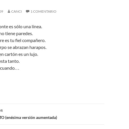
09
CANCI
1 COMENTARIO
nte es sólo una línea.
no tiene paredes.
e es tu fiel compañero.
rpo se abrazan harapos.
 cartón es un lujo.
sta tanto.
uando. . .
ón
OR
(enésima versión aumentada)