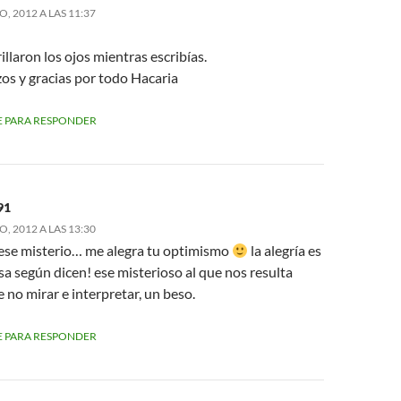
, 2012 A LAS 11:37
illaron los ojos mientras escribías.
os y gracias por todo Hacaria
 PARA RESPONDER
91
, 2012 A LAS 13:30
, ese misterio… me alegra tu optimismo
la alegría es
a según dicen! ese misterioso al que nos resulta
 no mirar e interpretar, un beso.
 PARA RESPONDER