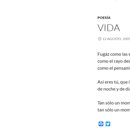
POESÍA
VIDA
12 AGOSTO, 200
Fugáz como las e
como el rayo des
como el pensami
Así eres tú, que
de noche y de dí
Tan sólo un mom
tan sólo un mom
F
T
a
w