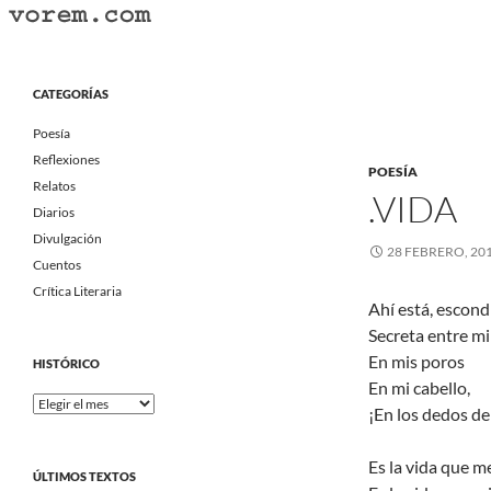
Saltar
al
Buscar
Vorem.com :: poesía, cuentos, relatos
contenido
Portal Literario Independiente
CATEGORÍAS
Poesía
Reflexiones
POESÍA
Relatos
.VIDA
Diarios
Divulgación
28 FEBRERO, 20
Cuentos
Crítica Literaria
Ahí está, escond
Secreta entre mi
En mis poros
HISTÓRICO
En mi cabello,
Histórico
¡En los dedos de
Es la vida que m
ÚLTIMOS TEXTOS