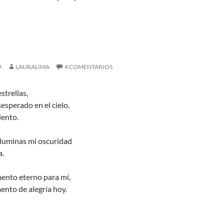
9
LAURALIMA
4 COMENTARIOS
strellas,
esperado en el cielo,
ento.
 iluminas mi oscuridad
a.
ento eterno para mí,
ento de alegría hoy.