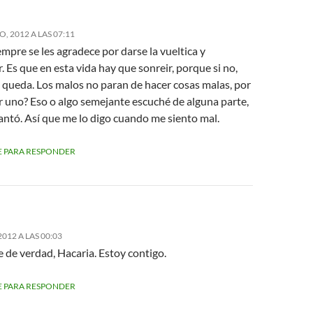
, 2012 A LAS 07:11
pre se les agradece por darse la vueltica y
 Es que en esta vida hay que sonreir, porque si no,
 queda. Los malos no paran de hacer cosas malas, por
r uno? Eso o algo semejante escuché de alguna parte,
antó. Así que me lo digo cuando me siento mal.
 PARA RESPONDER
012 A LAS 00:03
 de verdad, Hacaria. Estoy contigo.
 PARA RESPONDER