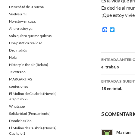
Es la vida que gr
De verdad de la buena
Es decirle al mu
Vuelve a mí.
¡Que estoy vivi
No estoy en casa.
Ahora estoy yo.
F
T
a
w
Sólo quiero que me quieras
c
i
Una patética realidad
e
t
b
t
Decir adiós
o
e
Navegaci
Hola
o
r
ENTRADA ANTERI
k
History in the air (Relato)
de
el trabajo
Te extraño
entradas
MARGARITAS
ENTRADA SIGUIEN
confesiones
18 en total.
El Molino de Calabria (Novela)
-Capítulo 2-
Whatsaap
Solidaridad (Pensamiento)
5 COMENTARIO
Dónde has ido
El Molino de Calabria (Novela)
Marian
Capítulo 1