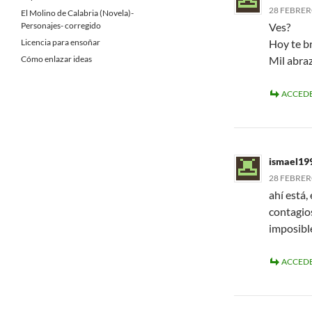
28 FEBRERO
El Molino de Calabria (Novela)-
Personajes- corregido
Ves?
Licencia para ensoñar
Hoy te br
Cómo enlazar ideas
Mil abraz
ACCEDE
ismael19
28 FEBRERO
ahí está
contagios
imposible
ACCEDE