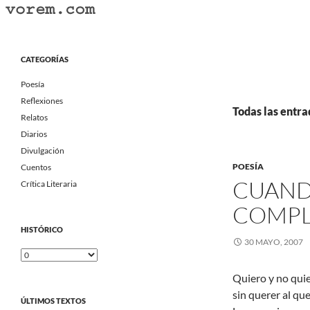
Saltar
al
Buscar
Vorem.com :: poesía, cuentos, relatos
contenido
Portal Literario Independiente
CATEGORÍAS
Poesía
Reflexiones
Todas las entra
Relatos
Diarios
Divulgación
POESÍA
Cuentos
CUAND
Crítica Literaria
COMPL
HISTÓRICO
30 MAYO, 2007
Histórico
Quiero y no quie
sin querer al qu
ÚLTIMOS TEXTOS