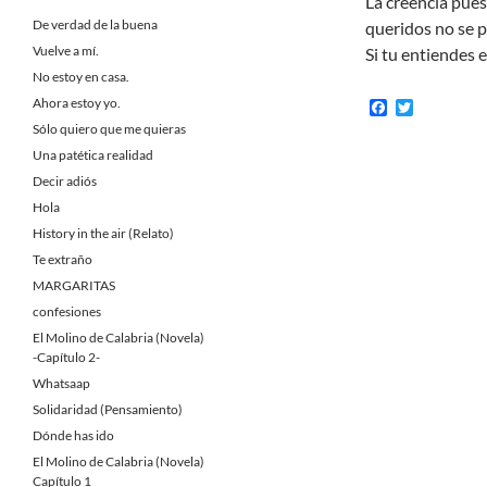
La creencia pues
De verdad de la buena
queridos no se 
Vuelve a mí.
Si tu entiendes e
No estoy en casa.
Ahora estoy yo.
F
T
a
w
Sólo quiero que me quieras
c
i
Una patética realidad
e
t
b
t
Decir adiós
o
e
Hola
o
r
k
History in the air (Relato)
Te extraño
MARGARITAS
confesiones
El Molino de Calabria (Novela)
-Capítulo 2-
Whatsaap
Solidaridad (Pensamiento)
Dónde has ido
El Molino de Calabria (Novela)
Capítulo 1