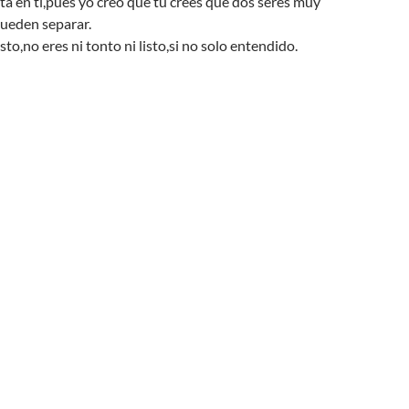
ta en ti,pues yo creo que tu crees que dos seres muy
pueden separar.
sto,no eres ni tonto ni listo,si no solo entendido.