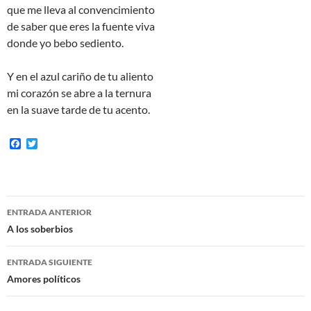
que me lleva al convencimiento
de saber que eres la fuente viva
donde yo bebo sediento.
Y en el azul cariño de tu aliento
mi corazón se abre a la ternura
en la suave tarde de tu acento.
F
T
a
w
c
i
e
t
b
t
o
e
Navegación
o
r
ENTRADA ANTERIOR
k
de
A los soberbios
entradas
ENTRADA SIGUIENTE
Amores políticos