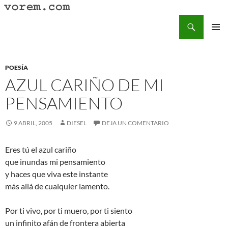
Saltar
al
Buscar
Vorem.com :: poesía, cuentos, relatos
contenido
MENÚ
PRINCI
POESÍA
AZUL CARIÑO DE MI
PENSAMIENTO
9 ABRIL, 2005
DIESEL
DEJA UN COMENTARIO
Eres tú el azul cariño
que inundas mi pensamiento
y haces que viva este instante
más allá de cualquier lamento.
Por ti vivo, por ti muero, por ti siento
un infinito afán de frontera abierta