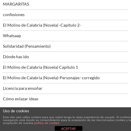
MARGARITAS
confesiones
El Molino de Calabria (Novela) -Capítulo 2-
Whatsaap
Solidaridad (Pensamiento)
Dónde has ido
El Molino de Calabria (Novela) Capítulo 1
El Molino de Calabria (Novela)-Personajes- corregido
Licencia para ensoñar
Cómo enlazar ideas
Uso de cookies
Este sitio web utiliza cookies para que usted tenga la mejor experiencia de usuario. Si continú
navegando está dando su consentimiento para la aceptación de las mencionadas cookies y la
aceptación de nuestra
política de cookies
Funciona gracias a WordPress
ACEPTAR