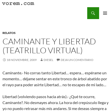
Saltar
al
Buscar
Vorem.com :: poesía, cuentos, relatos
contenido
MENÚ
PRINCI
RELATOS
CAMINANTE Y LIBERTAD
(TEATRILLO VIRTUAL)
18 NOVIEMBRE, 2009
DIESEL
DEJA UN COMENTARIO
Caminante.- No corras tanto Libertad… espera… espérame un
momento… déjame sentar en este tronco de árbol abatido por
el rayo para poder asirte Libertad… no te escapes de mi lado…
Libertad (volviendo pasos hacia atrás).- ¿Qué te ocurre,
Caminante?. No desmayes ahora. La hora del crepúsculo llega y
yo no puedo retrasar más mis andares. Si me deseas siempre a