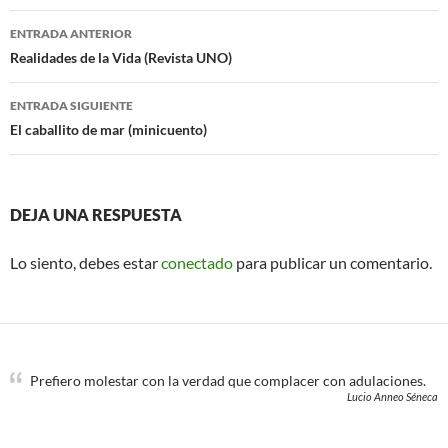
o
e
Navegación
o
r
ENTRADA ANTERIOR
k
de
Realidades de la Vida (Revista UNO)
entradas
ENTRADA SIGUIENTE
El caballito de mar (minicuento)
DEJA UNA RESPUESTA
Lo siento, debes estar
conectado
para publicar un comentario.
Prefiero molestar con la verdad que complacer con adulaciones.
Lucio Anneo Séneca