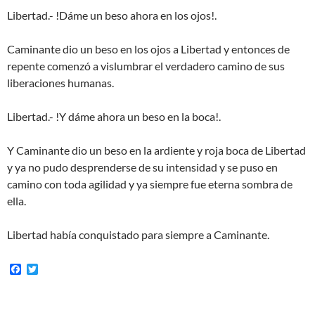
Libertad.- !Dáme un beso ahora en los ojos!.
Caminante dio un beso en los ojos a Libertad y entonces de
repente comenzó a vislumbrar el verdadero camino de sus
liberaciones humanas.
Libertad.- !Y dáme ahora un beso en la boca!.
Y Caminante dio un beso en la ardiente y roja boca de Libertad
y ya no pudo desprenderse de su intensidad y se puso en
camino con toda agilidad y ya siempre fue eterna sombra de
ella.
Libertad había conquistado para siempre a Caminante.
F
T
a
w
c
i
e
t
b
t