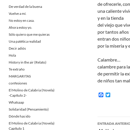
de ofrecerle, co
De verdad de la buena
una caliente vi
Vuelve a mí.
y en la tienda
No estoy en casa.
del viejo que vi
Ahora estoy yo.
por tantos años 
Sólo quiero que me quieras
entran dos niño
Una patética realidad
por la miseria y 
Decir adiós
Hola
Calambre…
History in the air (Relato)
calambre para la
Te extraño
de permitir la ex
MARGARITAS
de niños tan mal
confesiones
El Molino de Calabria (Novela)
F
T
-Capítulo 2-
a
w
Whatsaap
c
i
e
t
Solidaridad (Pensamiento)
b
t
Dónde has ido
o
e
Navegaci
o
r
El Molino de Calabria (Novela)
ENTRADA ANTERI
k
Capítulo 1