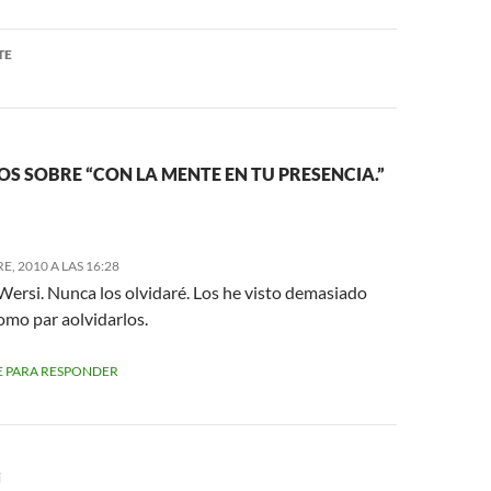
TE
S SOBRE “CON LA MENTE EN TU PRESENCIA.”
, 2010 A LAS 16:28
Wersi. Nunca los olvidaré. Los he visto demasiado
omo par aolvidarlos.
 PARA RESPONDER
i