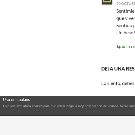
20 OCTUBRE
Sentimien
que viven
Sentido 
Un beso!
ACCEDE
DEJA UNA RE
Lo siento, debes
Uso de cookies
Este sitio web utiliza cookies para que usted tenga la mejor experiencia de usuario. Si con