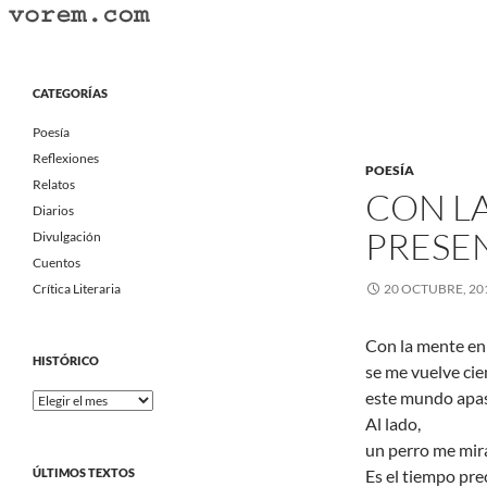
Saltar
al
Buscar
Vorem.com :: poesía, cuentos, relatos
contenido
Portal Literario Independiente
CATEGORÍAS
Poesía
Reflexiones
POESÍA
Relatos
CON L
Diarios
PRESEN
Divulgación
Cuentos
Crítica Literaria
20 OCTUBRE, 20
Con la mente en
HISTÓRICO
se me vuelve cie
este mundo apa
Histórico
Al lado,
un perro me mir
ÚLTIMOS TEXTOS
Es el tiempo pre