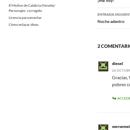
de
¡Me Voy!
El Molino de Calabria (Novela)-
entradas
Personajes- corregido
ENTRADA SIGUIEN
Licencia para ensoñar
Noche adentro
Cómo enlazar ideas
2 COMENTARIO
diesel
26 OCTUBRE
Gracias, 
pobres c
ACCEDE
werseme