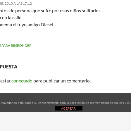
, 2010 A LAS 17:12
tos de persona que sufre por esos niños solitarios
 en la calle.
poema el tuyo amigo Diesel.
 PARA RESPONDER
SPUESTA
 estar
conectado
para publicar un comentario.
tinúa navegando está dando su consentimiento para la aceptación de las mencionadas cookies y l
ACEPTAR