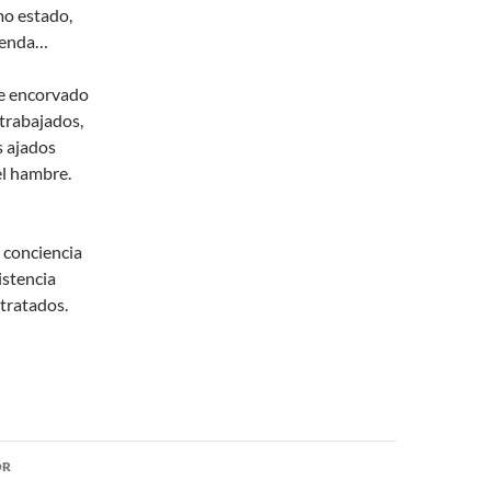
mo estado,
vienda…
ve encorvado
trabajados,
s ajados
el hambre.
 conciencia
istencia
tratados.
ón
OR