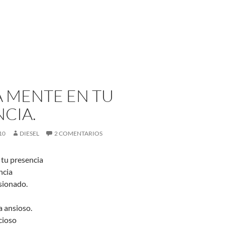
A MENTE EN TU
CIA.
10
DIESEL
2 COMENTARIOS
 tu presencia
ncia
sionado.
a ansioso.
cioso