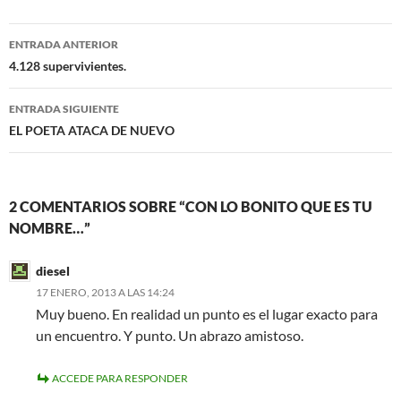
b
t
o
e
Navegación
o
r
ENTRADA ANTERIOR
k
de
4.128 supervivientes.
entradas
ENTRADA SIGUIENTE
EL POETA ATACA DE NUEVO
2 COMENTARIOS SOBRE “CON LO BONITO QUE ES TU
NOMBRE…”
diesel
17 ENERO, 2013 A LAS 14:24
Muy bueno. En realidad un punto es el lugar exacto para
un encuentro. Y punto. Un abrazo amistoso.
ACCEDE PARA RESPONDER