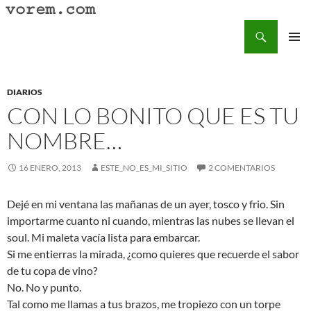
Saltar
al
Buscar
Vorem.com :: poesía, cuentos, relatos
contenido
MENÚ
PRINCI
DIARIOS
CON LO BONITO QUE ES TU
NOMBRE…
16 ENERO, 2013
ESTE_NO_ES_MI_SITIO
2 COMENTARIOS
Dejé en mi ventana las mañanas de un ayer, tosco y frio. Sin
importarme cuanto ni cuando, mientras las nubes se llevan el
soul. Mi maleta vacía lista para embarcar.
Si me entierras la mirada, ¿como quieres que recuerde el sabor
de tu copa de vino?
No. No y punto.
Tal como me llamas a tus brazos, me tropiezo con un torpe