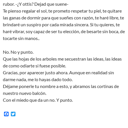
rubor. -¿Y ottis? Dejad que suene-
Te pienso regalar el sol, te prometo respetar tu piel, te quitare
las ganas de dormir para que sueñes con razón, te haré libre, te
brindaré un suspiro por cada mirada sincera. Si tu quieres, te
haré vibrar, soy capaz de ser tu elección, de besarte sin boca, de
tocarte sin manos..
No. No y punto.
Que las hojas de los arboles me secuestran las ideas, las ideas
de como odiarte si fuese posible.
Gracias, por aparecer justo ahora. Aunque en realidad sin
darme nada, me lo hayas dado todo.
Déjame ponerle tu nombre a esto, y abramos las cortinas de
nuestro nuevo balcón.
Con el miedo que da un no. Y punto.
F
T
a
w
c
i
e
t