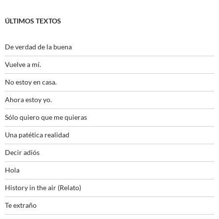
ÚLTIMOS TEXTOS
De verdad de la buena
Vuelve a mí.
No estoy en casa.
Ahora estoy yo.
Sólo quiero que me quieras
Una patética realidad
Decir adiós
Hola
History in the air (Relato)
Te extraño