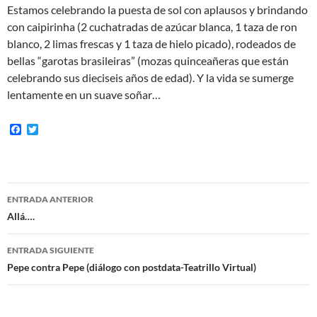
Estamos celebrando la puesta de sol con aplausos y brindando
con caipirinha (2 cuchatradas de azúcar blanca, 1 taza de ron
blanco, 2 limas frescas y 1 taza de hielo picado), rodeados de
bellas “garotas brasileiras” (mozas quinceañeras que están
celebrando sus dieciseis años de edad). Y la vida se sumerge
lentamente en un suave soñar…
F
T
a
w
c
i
e
t
b
t
o
e
Navegación
o
r
ENTRADA ANTERIOR
k
de
Allá….
entradas
ENTRADA SIGUIENTE
Pepe contra Pepe (diálogo con postdata-Teatrillo Virtual)