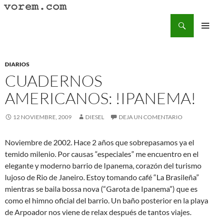
Saltar
al
Buscar
Vorem.com :: poesía, cuentos, relatos
contenido
MENÚ
PRINCI
DIARIOS
CUADERNOS
AMERICANOS: !IPANEMA!
12 NOVIEMBRE, 2009
DIESEL
DEJA UN COMENTARIO
Noviembre de 2002. Hace 2 años que sobrepasamos ya el
temido milenio. Por causas “especiales” me encuentro en el
elegante y moderno barrio de Ipanema, corazón del turismo
lujoso de Rio de Janeiro. Estoy tomando café “La Brasileña”
mientras se baila bossa nova (“Garota de Ipanema”) que es
como el himno oficial del barrio. Un baño posterior en la playa
de Arpoador nos viene de relax después de tantos viajes.