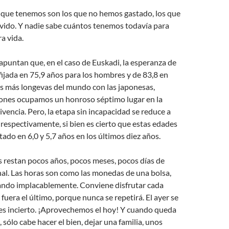
 que tenemos son los que no hemos gastado, los que
vido. Y nadie sabe cuántos tenemos todavía para
a vida.
 apuntan que, en el caso de Euskadi, la esperanza de
 fijada en 75,9 años para los hombres y de 83,8 en
as más longevas del mundo con las japonesas,
rones ocupamos un honroso séptimo lugar en la
ivencia. Pero, la etapa sin incapacidad se reduce a
 respectivamente, si bien es cierto que estas edades
ado en 6,0 y 5,7 años en los últimos diez años.
 restan pocos años, pocos meses, pocos días de
nal. Las horas son como las monedas de una bolsa,
ando implacablemente. Conviene disfrutar cada
fuera el último, porque nunca se repetirá. El ayer se
 es incierto. ¡Aprovechemos el hoy! Y cuando queda
 sólo cabe hacer el bien, dejar una familia, unos