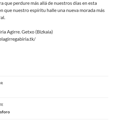
a que perdure más allá de nuestros días en esta
r en que nuestro espíritu halle una nueva morada más
al.
ria Agirre. Getxo (Bizkaia)
agirregabiria.tk/
ón
OR
TE
sforo