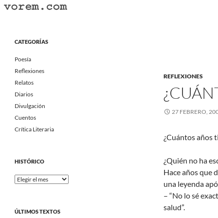
Saltar
al
Buscar
Vorem.com :: poesía, cuentos, relatos
contenido
Portal Literario Independiente
CATEGORÍAS
Poesía
Reflexiones
REFLEXIONES
Relatos
¿CUÁNT
Diarios
Divulgación
27 FEBRERO, 20
Cuentos
Crítica Literaria
¿Cuántos años t
¿Quién no ha es
HISTÓRICO
Hace años que de
Histórico
una leyenda apóc
– “No lo sé exa
salud”.
ÚLTIMOS TEXTOS