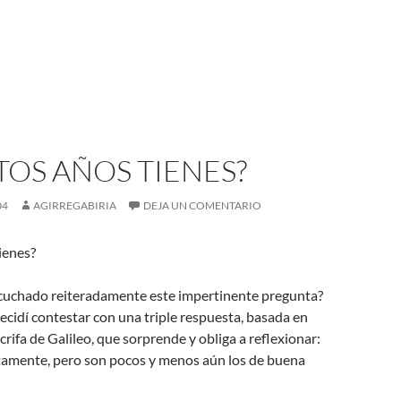
OS AÑOS TIENES?
04
AGIRREGABIRIA
DEJA UN COMENTARIO
ienes?
cuchado reiteradamente este impertinente pregunta?
cidí contestar con una triple respuesta, basada en
rifa de Galileo, que sorprende y obliga a reflexionar:
ctamente, pero son pocos y menos aún los de buena