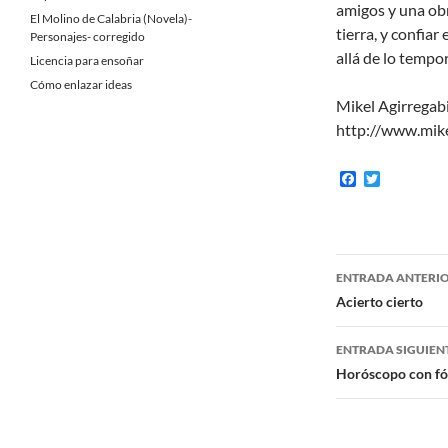
amigos y una obr
El Molino de Calabria (Novela)-
tierra, y confia
Personajes- corregido
allá de lo tempor
Licencia para ensoñar
Cómo enlazar ideas
Mikel Agirregabi
http://www.mikel
F
T
a
w
c
i
e
t
b
t
o
e
Navegaci
o
r
ENTRADA ANTERI
k
de
Acierto cierto
entradas
ENTRADA SIGUIEN
Horóscopo con fó