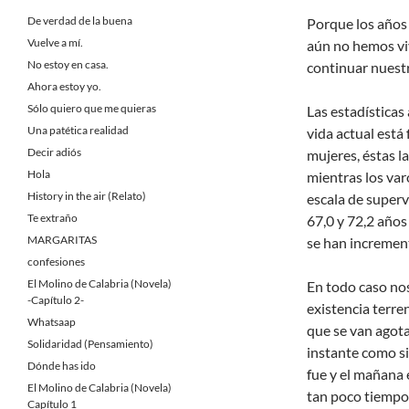
De verdad de la buena
Porque los años
Vuelve a mí.
aún no hemos vi
No estoy en casa.
continuar nuestr
Ahora estoy yo.
Sólo quiero que me quieras
Las estadísticas
Una patética realidad
vida actual está
Decir adiós
mujeres, éstas l
Hola
mientras los va
History in the air (Relato)
escala de superv
Te extraño
67,0 y 72,2 años
MARGARITAS
se han increment
confesiones
El Molino de Calabria (Novela)
En todo caso nos
-Capítulo 2-
existencia terre
Whatsaap
que se van agot
Solidaridad (Pensamiento)
instante como si 
Dónde has ido
fue y el mañana
El Molino de Calabria (Novela)
tan poco tiempo,
Capítulo 1