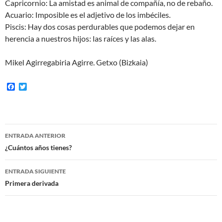
Capricornio: La amistad es animal de compañía, no de rebaño.
Acuario: Imposible es el adjetivo de los imbéciles.
Piscis: Hay dos cosas perdurables que podemos dejar en
herencia a nuestros hijos: las raíces y las alas.
Mikel Agirregabiria Agirre. Getxo (Bizkaia)
F
T
a
w
c
i
e
t
b
t
o
e
Navegación
o
r
ENTRADA ANTERIOR
k
de
¿Cuántos años tienes?
entradas
ENTRADA SIGUIENTE
Primera derivada