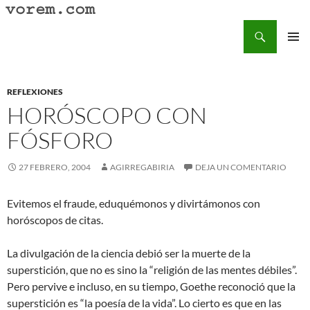
Saltar
al
Buscar
Vorem.com :: poesía, cuentos, relatos
contenido
MENÚ
PRINCI
REFLEXIONES
HORÓSCOPO CON
FÓSFORO
27 FEBRERO, 2004
AGIRREGABIRIA
DEJA UN COMENTARIO
Evitemos el fraude, eduquémonos y divirtámonos con
horóscopos de citas.
La divulgación de la ciencia debió ser la muerte de la
superstición, que no es sino la “religión de las mentes débiles”.
Pero pervive e incluso, en su tiempo, Goethe reconoció que la
superstición es “la poesía de la vida”. Lo cierto es que en las