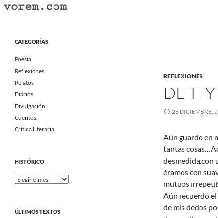
Saltar
al
Buscar
Vorem.com :: poesía, cuentos, relatos
contenido
Portal Literario Independiente
CATEGORÍAS
Poesía
Reflexiones
REFLEXIONES
Relatos
DE TI Y
Diarios
Divulgación
28 DICIEMBRE, 
Cuentos
Crítica Literaria
Aún guardo en m
tantas cosas…Aq
desmedida,con u
HISTÓRICO
éramos con suave
Histórico
mutuos irrepeti
Aún recuerdo el
de mis dedos por
ÚLTIMOS TEXTOS