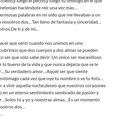
 cuello,y luego el pecho,y luego tu ombligo,en el que
tretenían haciéndote reír una vez más…
hermosas palabras en mi oído que me llevaban a un
 nosotros dos…Tan lleno de fantasía y sinceridad…
otros.De ti y de mí…
lacer que sentí cuando nos unimos en uno
cubrimos que dos cuerpos y dos almas se pueden
co ser que sólo sabe decir
.Un único ser maravilloso
r lo bueno de la vida y que nunca dejaría que se le
r…Su verdadero amor…Aquel ser que siente
 estómago cada vez que oye tu nombre o ve tu foto…
r a vivir aquella noche,deseo que nuestros corazones
o en un eterno sentimiento sembrado de pasión y
cor…Solos tú y yo y nuestras almas…Es un momento
osotros dos…
í…