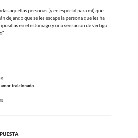
todas aquellas personas (y en especial para mí) que
án dejando que se les escape la persona que les ha
iposillas en el estómago y una sensación de vértigo
o”
ón
OR
 amor traicionado
TE
SPUESTA