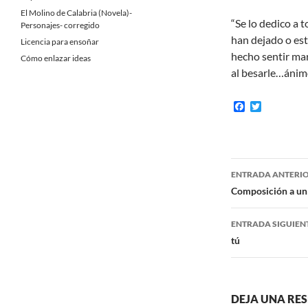
El Molino de Calabria (Novela)-
“Se lo dedico a 
Personajes- corregido
han dejado o est
Licencia para ensoñar
hecho sentir mar
Cómo enlazar ideas
al besarle…ánim
F
T
a
w
c
i
e
t
b
t
o
e
Navegaci
o
r
ENTRADA ANTERI
k
de
Composición a un
entradas
ENTRADA SIGUIEN
tú
DEJA UNA RE