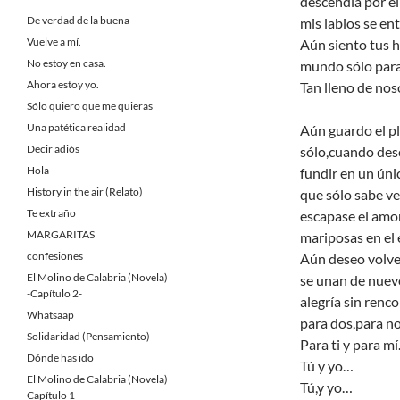
descendía por el
De verdad de la buena
mis labios se en
Vuelve a mí.
Aún siento tus 
No estoy en casa.
mundo sólo para
Ahora estoy yo.
Tan lleno de nos
Sólo quiero que me quieras
Una patética realidad
Aún guardo el p
Decir adiós
sólo,cuando des
Hola
fundir en un úni
History in the air (Relato)
que sólo sabe ve
Te extraño
escapase el amo
MARGARITAS
mariposas en el
confesiones
Aún deseo volve
El Molino de Calabria (Novela)
se unan de nuev
-Capítulo 2-
alegría sin ren
Whatsaap
para dos,para n
Solidaridad (Pensamiento)
Para ti y para m
Dónde has ido
Tú y yo…
El Molino de Calabria (Novela)
Tú,y yo…
Capítulo 1