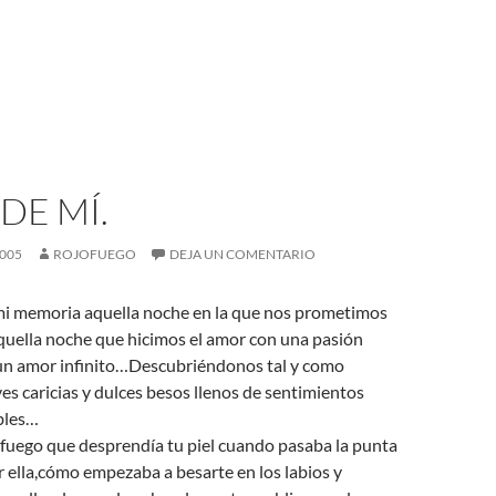
 DE MÍ.
2005
ROJOFUEGO
DEJA UN COMENTARIO
i memoria aquella noche en la que nos prometimos
uella noche que hicimos el amor con una pasión
n amor infinito…Descubriéndonos tal y como
s caricias y dulces besos llenos de sentimientos
bles…
 fuego que desprendía tu piel cuando pasaba la punta
 ella,cómo empezaba a besarte en los labios y