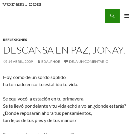
Saltar
al
Buscar
Vorem.com :: poesía, cuentos, relatos
contenido
MENÚ
PRINCI
REFLEXIONES
DESCANSA EN PAZ, JONAY.
14 ABRIL, 2009
EDALPHOE
DEJA UN COMENTARIO
Hoy, como de un sordo soplido
ha tornado en corto estallido tu vida.
Se equivocó la estación en tu primavera.
Se te llevó por delante y tu vida echó a volar, ¿donde estarás?
¿Donde reposarán ahora tus pensamientos,
tan lejos de tus pies y de tus manos?