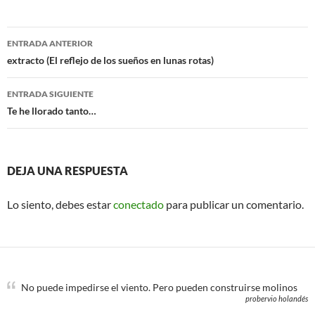
e
t
b
t
o
e
Navegación
o
r
ENTRADA ANTERIOR
k
de
extracto (El reflejo de los sueños en lunas rotas)
entradas
ENTRADA SIGUIENTE
Te he llorado tanto…
DEJA UNA RESPUESTA
Lo siento, debes estar
conectado
para publicar un comentario.
No puede impedirse el viento. Pero pueden construirse molinos
probervio holandés