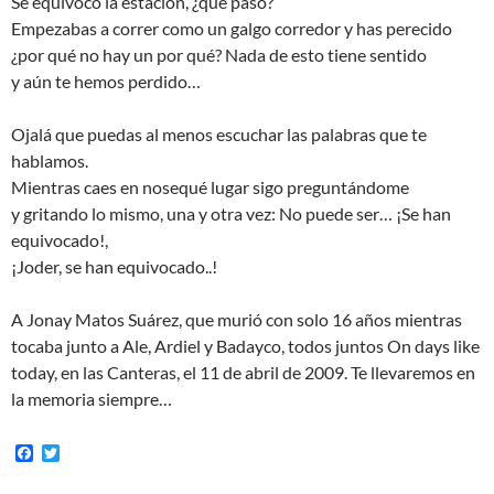
Se equivocó la estación, ¿que pasó?
Empezabas a correr como un galgo corredor y has perecido
¿por qué no hay un por qué? Nada de esto tiene sentido
y aún te hemos perdido…
Ojalá que puedas al menos escuchar las palabras que te
hablamos.
Mientras caes en nosequé lugar sigo preguntándome
y gritando lo mismo, una y otra vez: No puede ser… ¡Se han
equivocado!,
¡Joder, se han equivocado..!
A Jonay Matos Suárez, que murió con solo 16 años mientras
tocaba junto a Ale, Ardiel y Badayco, todos juntos On days like
today, en las Canteras, el 11 de abril de 2009. Te llevaremos en
la memoria siempre…
F
T
a
w
c
i