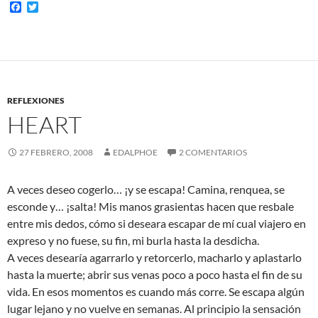
F
T
a
w
c
i
e
t
b
t
o
e
o
r
k
REFLEXIONES
HEART
27 FEBRERO, 2008
EDALPHOE
2 COMENTARIOS
A veces deseo cogerlo… ¡y se escapa! Camina, renquea, se
esconde y… ¡salta! Mis manos grasientas hacen que resbale
entre mis dedos, cómo si deseara escapar de mí cual viajero en
expreso y no fuese, su fin, mi burla hasta la desdicha.
A veces desearía agarrarlo y retorcerlo, macharlo y aplastarlo
hasta la muerte; abrir sus venas poco a poco hasta el fin de su
vida. En esos momentos es cuando más corre. Se escapa algún
lugar lejano y no vuelve en semanas. Al principio la sensación