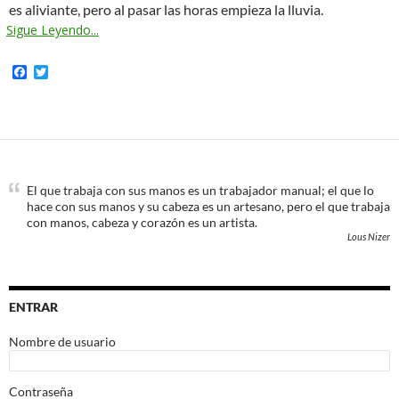
es aliviante, pero al pasar las horas empieza la lluvia.
Sigue Leyendo...
F
T
a
w
c
i
e
t
b
t
o
e
o
r
k
El que trabaja con sus manos es un trabajador manual; el que lo
hace con sus manos y su cabeza es un artesano, pero el que trabaja
con manos, cabeza y corazón es un artista.
Lous Nizer
ENTRAR
Nombre de usuario
Contraseña