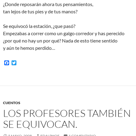
¿Donde reposarán ahora tus pensamientos,
tan lejos de tus pies y de tus manos?
Se equivocó la estación, ¿que pasó?
Empezabas a correr como un galgo corredor y has perecido
¿por qué no hay un por qué? Nada de esto tiene sentido
y aún te hemos perdido…
F
T
a
w
c
i
e
t
b
t
o
e
o
r
k
CUENTOS
LOS PROFESORES TAMBIÉN
SE EQUIVOCAN.
5 MAYO, 2008
EDALPHOE
1 COMENTARIO