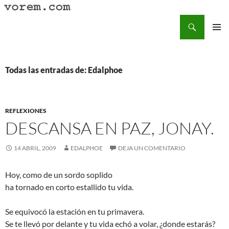
Saltar
al
Buscar
Vorem.com :: poesía, cuentos, relatos
contenido
MENÚ
PRINCI
Todas las entradas de: Edalphoe
REFLEXIONES
DESCANSA EN PAZ, JONAY.
14 ABRIL, 2009
EDALPHOE
DEJA UN COMENTARIO
Hoy, como de un sordo soplido
ha tornado en corto estallido tu vida.
Se equivocó la estación en tu primavera.
Se te llevó por delante y tu vida echó a volar, ¿donde estarás?