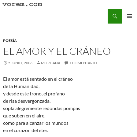
Saltar
al
Buscar
Vorem.com :: poesía, cuentos, relatos
contenido
MENÚ
PRINCI
POESÍA
EL AMOR Y EL CRÁNEO
5 JUNIO, 2006
MORGANA
1 COMENTARIO
El amor está sentado en el cráneo
de la Humanidad,
y desde este trono, el profano
de risa desvergonzada,
sopla alegremente redondas pompas
que suben en el aire,
como para alcanzar los mundos
en el corazón del éter.