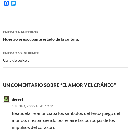
F
T
a
w
c
i
e
t
b
t
o
e
Navegación
o
r
ENTRADA ANTERIOR
k
de
Nuestro preocupante estado de la cultura.
entradas
ENTRADA SIGUIENTE
Cara de póker.
UN COMENTARIO SOBRE “EL AMOR Y EL CRÁNEO”
diesel
5 JUNIO, 2006 A LAS 19:31
Beaudelaire anunciaba los símbolos del feroz juego del
mundo: ir esparciendo por el aire las burbujas de los
impulsos del corazón.