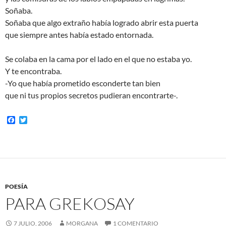
Soñaba.
Soñaba que algo extraño había logrado abrir esta puerta
que siempre antes había estado entornada.
Se colaba en la cama por el lado en el que no estaba yo.
Y te encontraba.
-Yo que había prometido esconderte tan bien
que ni tus propios secretos pudieran encontrarte-.
F
T
a
w
c
i
e
t
b
t
o
e
o
r
k
POESÍA
PARA GREKOSAY
7 JULIO, 2006
MORGANA
1 COMENTARIO