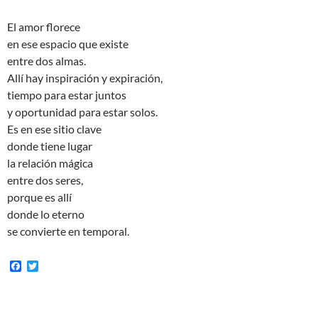
El amor florece
en ese espacio que existe
entre dos almas.
Allí hay inspiración y expiración,
tiempo para estar juntos
y oportunidad para estar solos.
Es en ese sitio clave
donde tiene lugar
la relación mágica
entre dos seres,
porque es allí
donde lo eterno
se convierte en temporal.
F
T
a
w
c
i
e
t
b
t