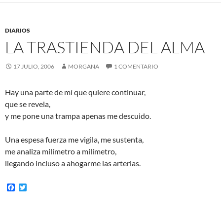
o
e
o
r
k
DIARIOS
LA TRASTIENDA DEL ALMA
17 JULIO, 2006
MORGANA
1 COMENTARIO
Hay una parte de mí que quiere continuar,
que se revela,
y me pone una trampa apenas me descuido.
Una espesa fuerza me vigila, me sustenta,
me analiza milímetro a milímetro,
llegando incluso a ahogarme las arterias.
F
T
a
w
c
i
e
t
b
t