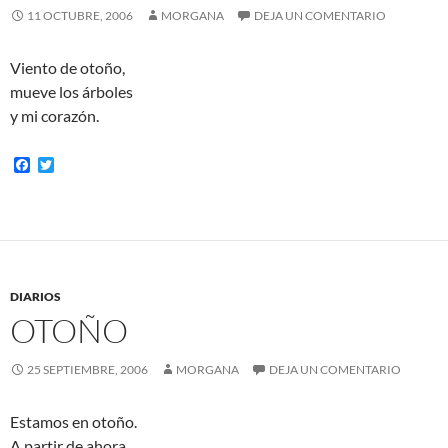
11 OCTUBRE, 2006
MORGANA
DEJA UN COMENTARIO
Viento de otoño,
mueve los árboles
y mi corazón.
F
T
a
w
c
i
e
t
b
t
o
e
o
r
k
DIARIOS
OTOÑO
25 SEPTIEMBRE, 2006
MORGANA
DEJA UN COMENTARIO
Estamos en otoño.
A partir de ahora