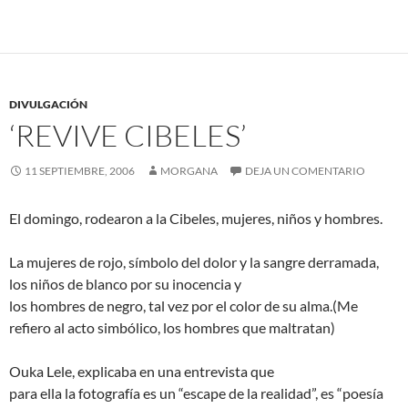
c
i
e
t
b
t
o
e
o
r
k
DIVULGACIÓN
‘REVIVE CIBELES’
11 SEPTIEMBRE, 2006
MORGANA
DEJA UN COMENTARIO
El domingo, rodearon a la Cibeles, mujeres, niños y hombres.
La mujeres de rojo, símbolo del dolor y la sangre derramada,
los niños de blanco por su inocencia y
los hombres de negro, tal vez por el color de su alma.(Me
refiero al acto simbólico, los hombres que maltratan)
Ouka Lele, explicaba en una entrevista que
para ella la fotografía es un “escape de la realidad”, es “poesía