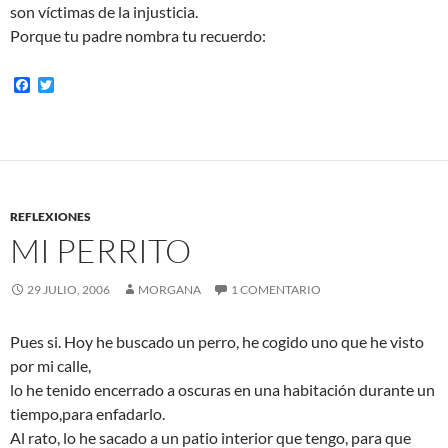
son víctimas de la injusticia.
Porque tu padre nombra tu recuerdo:
F
T
a
w
c
i
e
t
b
t
o
e
o
r
k
REFLEXIONES
MI PERRITO
29 JULIO, 2006
MORGANA
1 COMENTARIO
Pues si. Hoy he buscado un perro, he cogido uno que he visto
por mi calle,
lo he tenido encerrado a oscuras en una habitación durante un
tiempo,para enfadarlo.
Al rato, lo he sacado a un patio interior que tengo, para que