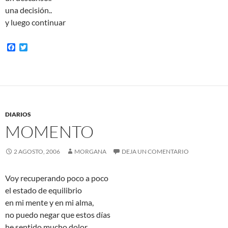
una decisión..
y luego continuar
F
T
a
w
c
i
e
t
b
t
o
e
o
r
k
DIARIOS
MOMENTO
2 AGOSTO, 2006
MORGANA
DEJA UN COMENTARIO
Voy recuperando poco a poco
el estado de equilibrio
en mi mente y en mi alma,
no puedo negar que estos días
he sentido mucho dolor…