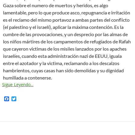
Gaza sobre el numero de muertos y heridos, es algo
lamentable, pero lo que produce asco, repugnancia e irritación
es el reclamo del mismo portavoz a ambas partes del conflicto
(el palestino y el israelí), aplicar la máxima contención. Es la
cumbre de las provocaciones, y un desprecio por las almas de
los niños mártires de los campamentos de refugiados de Rafah
que cayeron victimas de los misiles lanzados por los apaches
israelíes, cuando esta administración nazi de EEUU, iguala
entre el azotador y la victima, reclamando a los descalzos
hambrientos, cuyas casas han sido demolidas y su dignidad
humillada a contenerse.
Sigue Leyendo...
F
T
a
w
c
i
e
t
b
t
o
e
o
r
k