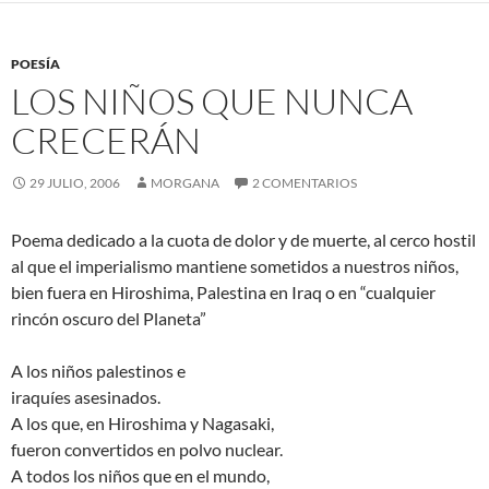
o
e
o
r
k
POESÍA
LOS NIÑOS QUE NUNCA
CRECERÁN
29 JULIO, 2006
MORGANA
2 COMENTARIOS
Poema dedicado a la cuota de dolor y de muerte, al cerco hostil
al que el imperialismo mantiene sometidos a nuestros niños,
bien fuera en Hiroshima, Palestina en Iraq o en “cualquier
rincón oscuro del Planeta”
A los niños palestinos e
iraquíes asesinados.
A los que, en Hiroshima y Nagasaki,
fueron convertidos en polvo nuclear.
A todos los niños que en el mundo,