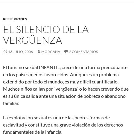
o
e
o
r
k
REFLEXIONES
EL SILENCIO DE LA
VERGÜENZA
13 JULIO, 2006
MORGANA
2 COMENTARIOS
El turismo sexual INFANTIL, crece de una forma preocupante
en los países menos favorecidos. Aunque es un problema
extendido por todo el mundo, es muy difícil cuantificarlo.
Muchos niños callan por “vergüenza” o lo hacen creyendo que
es su única salida ante una situación de pobreza o abandono
familiar.
La explotación sexual es una de las peores formas de
esclavitud y constituye una grave violación de los derechos
fundamentales de la infancia.