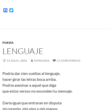
F
T
a
w
c
i
e
t
b
t
o
e
o
r
k
POESÍA
LENGUAJE
12 JULIO, 2006
MORGANA
2 COMENTARIOS
Podría dar cien vueltas al lenguaje,
hacer girar las letras boca arriba.
Podría asesinar a aquel que diga
que estos versos no esconden tu mensaje.
Daría igual que entraran en disputa
mi corazón, mis ojos y mis manos.