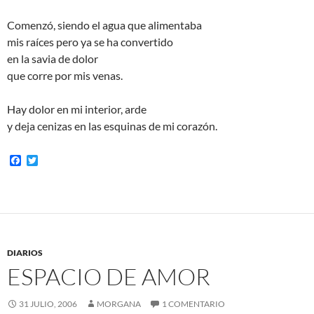
Comenzó, siendo el agua que alimentaba
mis raíces pero ya se ha convertido
en la savia de dolor
que corre por mis venas.
Hay dolor en mi interior, arde
y deja cenizas en las esquinas de mi corazón.
F
T
a
w
c
i
e
t
b
t
o
e
o
r
k
DIARIOS
ESPACIO DE AMOR
31 JULIO, 2006
MORGANA
1 COMENTARIO