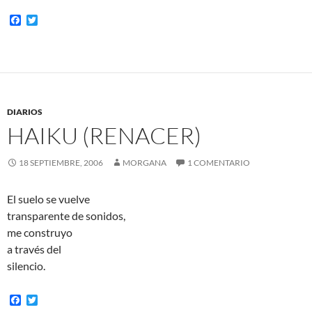
F
T
a
w
c
i
e
t
b
t
o
e
o
r
k
DIARIOS
HAIKU (RENACER)
18 SEPTIEMBRE, 2006
MORGANA
1 COMENTARIO
El suelo se vuelve
transparente de sonidos,
me construyo
a través del
silencio.
F
T
a
w