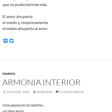
que no podía herirme más.
El amor ahuyenta
el miedo y, recíprocamente
el miedo ahuyenta al amor.
F
T
a
w
c
i
e
t
b
t
o
e
o
r
k
DIARIOS
ARMONIA INTERIOR
3 AGOSTO, 2006
MORGANA
2 COMENTARIOS
Una pausa en el camino..
un descanso..