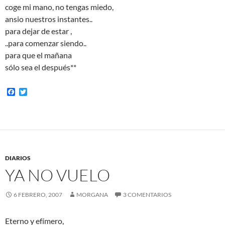
coge mi mano, no tengas miedo,
ansio nuestros instantes..
para dejar de estar ,
..para comenzar siendo..
para que el mañana
sólo sea el después**
F
T
a
w
c
i
e
t
b
t
o
e
o
r
k
DIARIOS
YA NO VUELO
6 FEBRERO, 2007
MORGANA
3 COMENTARIOS
Eterno y efímero,