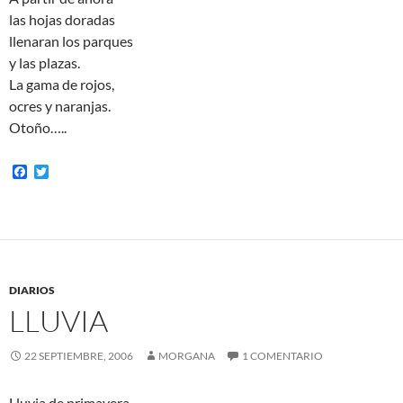
las hojas doradas
llenaran los parques
y las plazas.
La gama de rojos,
ocres y naranjas.
Otoño…..
F
T
a
w
c
i
e
t
b
t
o
e
o
r
k
DIARIOS
LLUVIA
22 SEPTIEMBRE, 2006
MORGANA
1 COMENTARIO
Lluvia de primavera