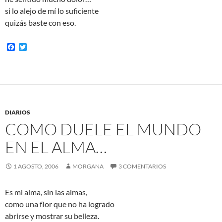
si lo alejo de mí lo suficiente
quizás baste con eso.
F
T
a
w
c
i
e
t
b
t
o
e
o
r
k
DIARIOS
COMO DUELE EL MUNDO
EN EL ALMA…
1 AGOSTO, 2006
MORGANA
3 COMENTARIOS
Es mi alma, sin las almas,
como una flor que no ha logrado
abrirse y mostrar su belleza.