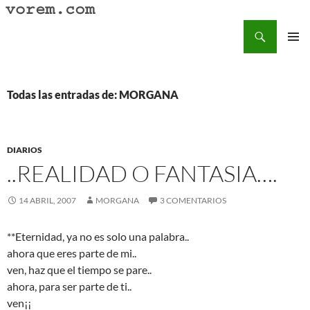
Saltar
al
Buscar
Vorem.com :: poesía, cuentos, relatos
contenido
MENÚ
PRINCI
Todas las entradas de: MORGANA
DIARIOS
..REALIDAD O FANTASIA….
14 ABRIL, 2007
MORGANA
3 COMENTARIOS
**Eternidad, ya no es solo una palabra..
ahora que eres parte de mi..
ven, haz que el tiempo se pare..
ahora, para ser parte de ti..
ven¡¡