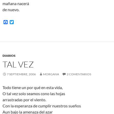
mañana nacerá
de nuevo.
F
T
a
w
c
i
e
t
b
t
o
e
o
r
k
DIARIOS
TAL VEZ
7 SEPTIEMBRE, 2006
MORGANA
2 COMENTARIOS
Todo tiene un por qué en esta vida,
O tal vez solo seamos cono las hojas
arrastradas por el viento.
Con la esperanza de cumplir nuestros sueños
Aun bajo la amenaza del azar