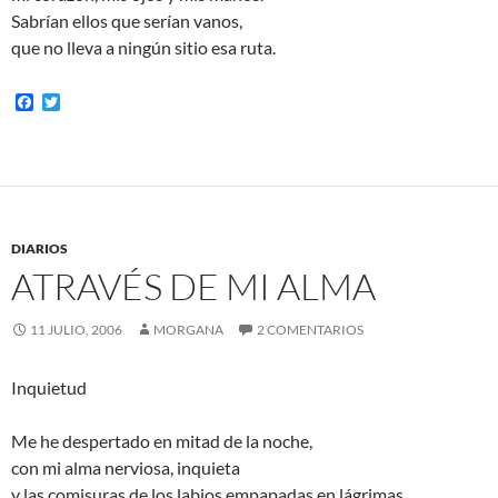
Sabrían ellos que serían vanos,
que no lleva a ningún sitio esa ruta.
F
T
a
w
c
i
e
t
b
t
o
e
o
r
k
DIARIOS
ATRAVÉS DE MI ALMA
11 JULIO, 2006
MORGANA
2 COMENTARIOS
Inquietud
Me he despertado en mitad de la noche,
con mi alma nerviosa, inquieta
y las comisuras de los labios empapadas en lágrimas.