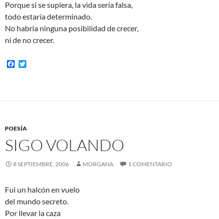
Porque si se supiera, la vida sería falsa,
todo estaría determinado.
No habria ninguna posibilidad de crecer,
ni de no crecer.
F
T
a
w
c
i
e
t
b
t
o
e
o
r
k
POESÍA
SIGO VOLANDO
8 SEPTIEMBRE, 2006
MORGANA
1 COMENTARIO
Fui un halcón en vuelo
del mundo secreto.
Por llevar la caza