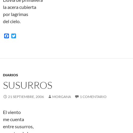
la acera cubierta
por lagrimas
del cielo.
F
T
a
w
c
i
e
t
b
t
o
e
o
r
k
DIARIOS
SUSURROS
21 SEPTIEMBRE, 2006
MORGANA
1 COMENTARIO
El viento
me cuenta
entre susurros,