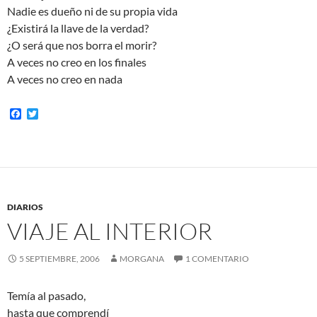
Nadie es dueño ni de su propia vida
¿Existirá la llave de la verdad?
¿O será que nos borra el morir?
A veces no creo en los finales
A veces no creo en nada
F
T
a
w
c
i
e
t
b
t
o
e
o
r
k
DIARIOS
VIAJE AL INTERIOR
5 SEPTIEMBRE, 2006
MORGANA
1 COMENTARIO
Temía al pasado,
hasta que comprendí