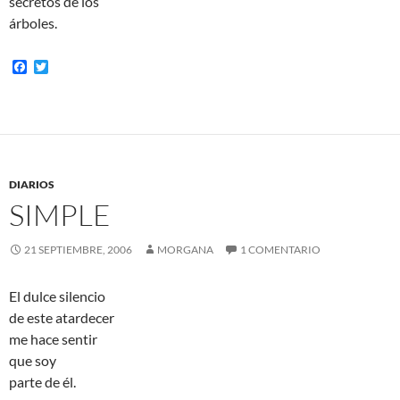
secretos de los
árboles.
F
T
a
w
c
i
e
t
b
t
o
e
o
r
k
DIARIOS
SIMPLE
21 SEPTIEMBRE, 2006
MORGANA
1 COMENTARIO
El dulce silencio
de este atardecer
me hace sentir
que soy
parte de él.