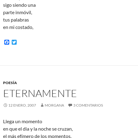
sigo siendo una
parte inmóvil,
tus palabras
en mi costado,
F
T
a
w
c
i
e
t
b
t
o
e
o
r
k
POESÍA
ETERNAMENTE
12 ENERO, 2007
MORGANA
3 COMENTARIOS
Llega un momento
en que el dia y la noche se cruzan,
el más efímero de los momentos,