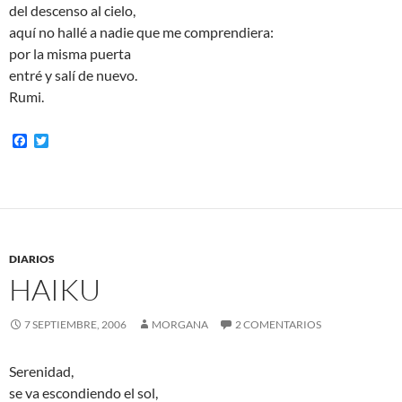
del descenso al cielo,
aquí no hallé a nadie que me comprendiera:
por la misma puerta
entré y salí de nuevo.
Rumi.
F
T
a
w
c
i
e
t
b
t
o
e
o
r
k
DIARIOS
HAIKU
7 SEPTIEMBRE, 2006
MORGANA
2 COMENTARIOS
Serenidad,
se va escondiendo el sol,