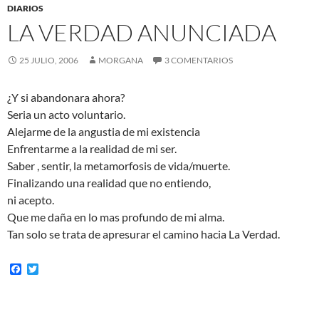
DIARIOS
LA VERDAD ANUNCIADA
25 JULIO, 2006
MORGANA
3 COMENTARIOS
¿Y si abandonara ahora?
Seria un acto voluntario.
Alejarme de la angustia de mi existencia
Enfrentarme a la realidad de mi ser.
Saber , sentir, la metamorfosis de vida/muerte.
Finalizando una realidad que no entiendo,
ni acepto.
Que me daña en lo mas profundo de mi alma.
Tan solo se trata de apresurar el camino hacia La Verdad.
F
T
a
w
c
i
e
t
b
t