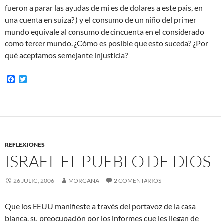
fueron a parar las ayudas de miles de dolares a este pais, en
una cuenta en suiza? ) y el consumo de un niño del primer
mundo equivale al consumo de cincuenta en el considerado
como tercer mundo. ¿Cómo es posible que esto suceda? ¿Por
qué aceptamos semejante injusticia?
F
T
a
w
c
i
e
t
b
t
o
e
o
r
k
REFLEXIONES
ISRAEL EL PUEBLO DE DIOS
26 JULIO, 2006
MORGANA
2 COMENTARIOS
Que los EEUU manifieste a través del portavoz de la casa
blanca, su preocupación por los informes que les llegan de