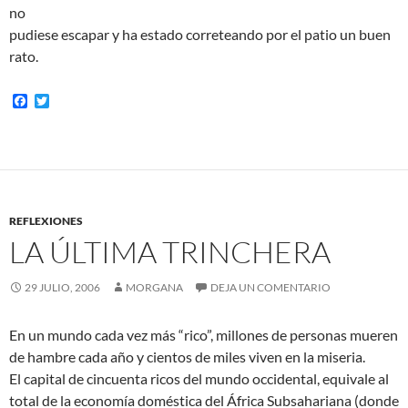
no
pudiese escapar y ha estado correteando por el patio un buen
rato.
F
T
a
w
c
i
e
t
b
t
o
e
o
r
k
REFLEXIONES
LA ÚLTIMA TRINCHERA
29 JULIO, 2006
MORGANA
DEJA UN COMENTARIO
En un mundo cada vez más “rico”, millones de personas mueren
de hambre cada año y cientos de miles viven en la miseria.
El capital de cincuenta ricos del mundo occidental, equivale al
total de la economía doméstica del África Subsahariana (donde