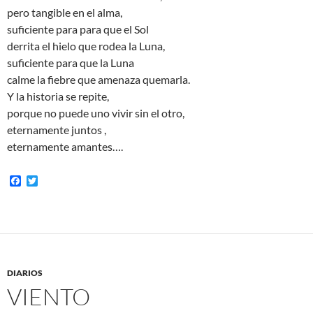
pero tangible en el alma,
suficiente para para que el Sol
derrita el hielo que rodea la Luna,
suficiente para que la Luna
calme la fiebre que amenaza quemarla.
Y la historia se repite,
porque no puede uno vivir sin el otro,
eternamente juntos ,
eternamente amantes….
F
T
a
w
c
i
e
t
b
t
o
e
o
r
k
DIARIOS
VIENTO