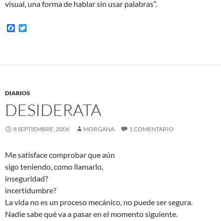
visual, una forma de hablar sin usar palabras”.
F
T
a
w
c
i
e
t
b
t
o
e
o
r
k
DIARIOS
DESIDERATA
8 SEPTIEMBRE, 2006
MORGANA
1 COMENTARIO
Me satisface comprobar que aún
sigo teniendo, como llamarlo,
inseguridad?
incertidumbre?
La vida no es un proceso mecánico, no puede ser segura.
Nadie sabe qué va a pasar en el momento siguiente.