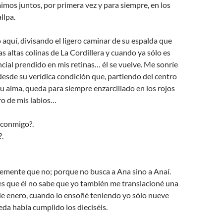
mos juntos, por primera vez y para siempre, en los
llpa.
 aquí, divisando el ligero caminar de su espalda que
as altas colinas de La Cordillera y cuando ya sólo es
cial prendido en mis retinas… él se vuelve. Me sonríe
desde su verídica condición que, partiendo del centro
su alma, queda para siempre enzarcillado en los rojos
tro de mis labios…
 conmigo?.
.
vemente que no; porque no busca a Ana sino a Anaí.
es que él no sabe que yo también me translacioné una
de enero, cuando lo ensoñé teniendo yo sólo nueve
da había cumplido los dieciséis.