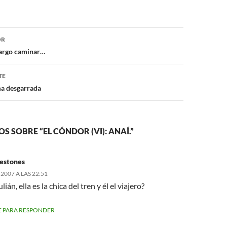
ón
OR
 largo caminar…
TE
ma desgarrada
S SOBRE “EL CÓNDOR (VI): ANAÍ.”
estones
2007 A LAS 22:51
lián, ella es la chica del tren y él el viajero?
 PARA RESPONDER