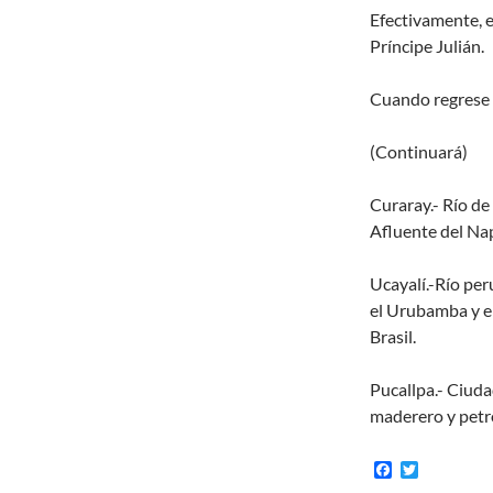
Efectivamente, e
Príncipe Julián.
Cuando regrese 
(Continuará)
Curaray.- Río de
Afluente del Nap
Ucayalí.-Río per
el Urubamba y e
Brasil.
Pucallpa.- Ciuda
maderero y petro
F
T
a
w