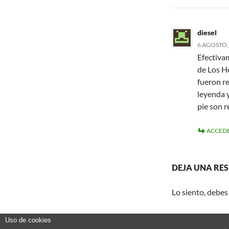
diesel
6 AGOSTO, 
Efectivam
de Los He
fueron re
leyenda y
pie son r
ACCEDE
DEJA UNA RE
Lo siento, debes
Uso de cookies