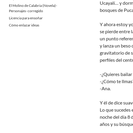
Ucayalí… y dormi
El Molino de Calabria (Novela)-
bosques de Puca
Personajes- corregido
Licencia para ensoñar
Y ahora estoy yo
Cómo enlazar ideas
se pierde entre l
un punto referen
y lanza un beso 
gravitatorio de 
perfiles del cen
-¿Quieres bailar
-¿Cómo te llmas?
-Ana.
Y él de dice sua
Lo que sucedes 
noche del día 8 
años y su búsque