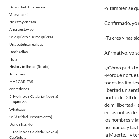
De verdad de la buena
-Y también sé qu
Vuelve a mí.
No estoy en casa.
Confirmado, yo s
Ahora estoy yo.
Sólo quiero que me quieras
-Tú eres y has s
Una patética realidad
Decir adiós
Afirmativo, yo 
Hola
History in the air (Relato)
-¿Cómo pudiste v
Te extraño
-Porque no fue u
MARGARITAS
todos los límites
confesiones
libertad un sent
El Molino de Calabria (Novela)
noche del 24 de 
-Capítulo 2-
de mi libertad- 
Whatsaap
en las orillas de
Solidaridad (Pensamiento)
los hombres y la
Dónde has ido
hermanos y las 
El Molino de Calabria (Novela)
la Muerte… y te
Capítulo 1