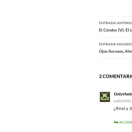
c
i
e
t
b
t
o
e
Navegaci
o
r
ENTRADA ANTERI
k
de
El Cóndor (V): El
entradas
ENTRADA SIGUIEN
Ojos llorosos, Al
2 COMENTARIO
Onlytheb
6 AGOSTO, 
¿Anaí y Ju
ACCEDE