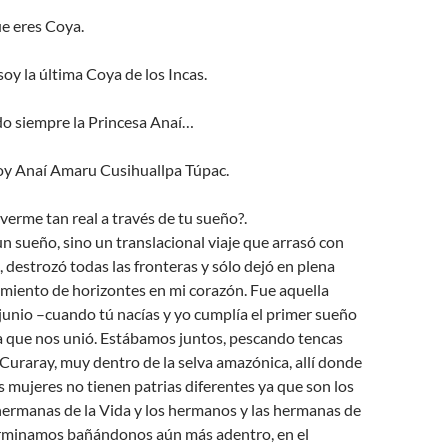
e eres Coya.
oy la última Coya de los Incas.
ido siempre la Princesa Anaí…
soy Anaí Amaru Cusihuallpa Túpac.
erme tan real a través de tu sueño?.
n sueño, sino un translacional viaje que arrasó con
, destrozó todas las fronteras y sólo dejó en plena
imiento de horizontes en mi corazón. Fue aquella
junio –cuando tú nacías y yo cumplía el primer sueño
la que nos unió. Estábamos juntos, pescando tencas
l Curaray, muy dentro de la selva amazónica, allí donde
s mujeres no tienen patrias diferentes ya que son los
hermanas de la Vida y los hermanos y las hermanas de
rminamos bañándonos aún más adentro, en el