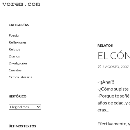
Saltar
al
Buscar
Vorem.com :: poesía, cuentos, relatos
contenido
Portal Literario Independiente
CATEGORÍAS
Poesía
Reflexiones
RELATOS
Relatos
EL CÓN
Diarios
Divulgación
5 AGOSTO, 2007
Cuentos
Crítica Literaria
-¡¡Anaí!!
-¿Cómo supiste 
-Porque te soñé 
HISTÓRICO
años de edad, y
Histórico
eras…
Efectivamente, y
ÚLTIMOS TEXTOS