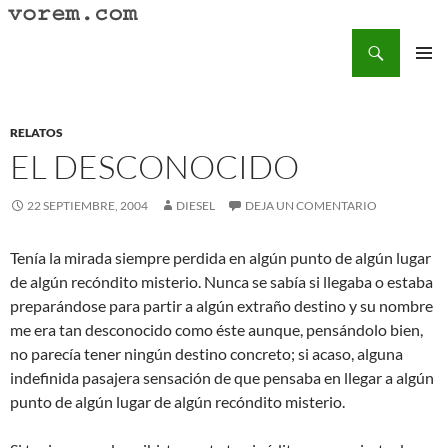
Saltar
al
Buscar
Vorem.com :: poesía, cuentos, relatos
contenido
MENÚ
PRINCI
RELATOS
EL DESCONOCIDO
22 SEPTIEMBRE, 2004
DIESEL
DEJA UN COMENTARIO
Tenía la mirada siempre perdida en algún punto de algún lugar
de algún recóndito misterio. Nunca se sabía si llegaba o estaba
preparándose para partir a algún extraño destino y su nombre
me era tan desconocido como éste aunque, pensándolo bien,
no parecía tener ningún destino concreto; si acaso, alguna
indefinida pasajera sensación de que pensaba en llegar a algún
punto de algún lugar de algún recóndito misterio.