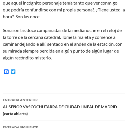
que aquel incógnito personaje tenía tanto que ver conmigo
que podría confundirse con mi propia persona?. ¿Tiene usted la
hora?. Son las doce.
Sonaron las doce campanadas de la medianoche en el reloj de
la torre de la cercana catedral. Tomé la maleta y comencé a
caminar dejándole allí, sentado en el andén de la estación, con
su mirada siempre perdida en algún punto de algún lugar de
algún recóndito misterio.
F
T
a
w
c
i
e
t
b
t
o
e
Navegación
o
r
ENTRADA ANTERIOR
k
de
AL SEÑOR VASCOCHUTARRA DE CIUDAD LINEAL DE MADRID
(carta abierta)
entradas
ENTRADA SIGUIENTE