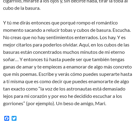
cigarrillo, mirarte a los ojos y, sin decirte nada, tirar la toba al
cubo de la basura.
Y tú me dirás entonces que porqué rompo el romántico
momento sacando a relucir tobas y cubos de basura. Escucha.
No creas que no hay sentimientos enterrados. Los hay. Y es
mejor citarlos para poderlos olvidar. Aquí, en los cubos de las
basuras están concentrados muchos minutos de mi eterno
soñar… Y entonces tú hasta puede ser que también tengas
ganas de amar y te empieces a enamorar de algo más concreto
que mis poemas. Escribe y verás cómo puedes superarte hasta
a tí misma que es como decir que puedes enamorarte de algo
tan exacto como “la voz de los astronautas está demasiado
lejos para mi corazón y por eso he decidido escuchar a los
gorriones” (por ejemplo). Un beso de amigo, Mari.
F
T
a
w
c
i
e
t