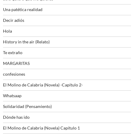
Una patética realidad
Decir adiós
Hola
History in the air (Relato)
Te extraño
MARGARITAS
confesiones
El Molino de Calabria (Novela) -Capítulo 2-
Whatsaap
Solidaridad (Pensamiento)
Dónde has ido
El Molino de Calabria (Novela) Capítulo 1