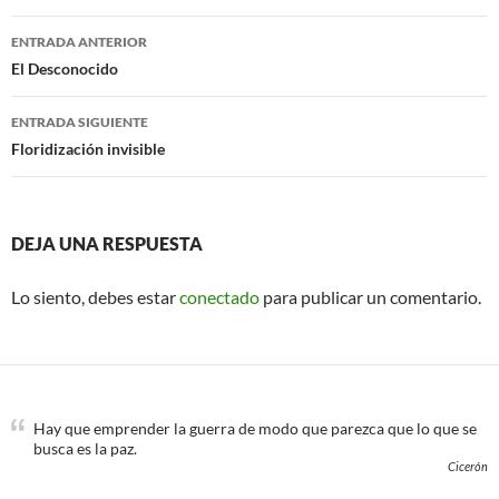
b
t
o
e
Navegación
o
r
ENTRADA ANTERIOR
k
de
El Desconocido
entradas
ENTRADA SIGUIENTE
Floridización invisible
DEJA UNA RESPUESTA
Lo siento, debes estar
conectado
para publicar un comentario.
Hay que emprender la guerra de modo que parezca que lo que se
busca es la paz.
Cicerón