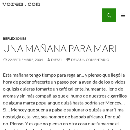
Saltar
al
Buscar
Vorem.com :: poesía, cuentos, relatos
contenido
MENÚ
PRINCI
REFLEXIONES
UNA MAÑANA PARA MARI
22 SEPTIEMBRE, 2004
DIESEL
DEJA UN COMENTARIO
Esta mañana tengo tiempo para regalar… y pienso que llegó la
hora de poder ofrecerte un paseo por la avenida de los olvidos
o quizás quieras tomarte un café caliente, humeante, lleno de
aroma y sin más compañias que el humo de nuestros cigarrillos
de alguna marca popular que quizá hasta podría ser Mencey…
Si… Mencey que suena a paisaje sublunar o quizás a marítima
nostalgia o, tal vez, sea nombre de baobab africano. Por qué
no. Pienso. Y es que no pienso en otra cosa que fumarme el