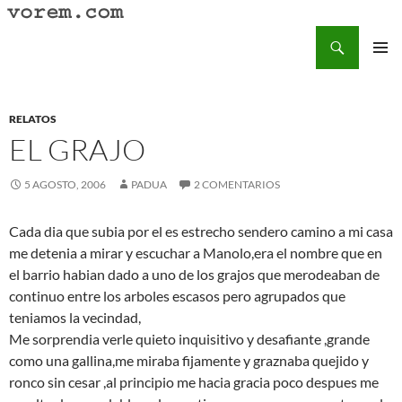
Saltar
al
Buscar
Vorem.com :: poesía, cuentos, relatos
contenido
MENÚ
PRINCI
RELATOS
EL GRAJO
5 AGOSTO, 2006
PADUA
2 COMENTARIOS
Cada dia que subia por el es estrecho sendero camino a mi casa
me detenia a mirar y escuchar a Manolo,era el nombre que en
el barrio habian dado a uno de los grajos que merodeaban de
continuo entre los arboles escasos pero agrupados que
teniamos la vecindad,
Me sorprendia verle quieto inquisitivo y desafiante ,grande
como una gallina,me miraba fijamente y graznaba quejido y
ronco sin cesar ,al principio me hacia gracia poco despues me