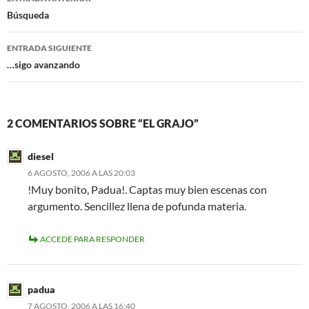
k
de
Búsqueda
entradas
ENTRADA SIGUIENTE
…sigo avanzando
2 COMENTARIOS SOBRE “EL GRAJO”
diesel
6 AGOSTO, 2006 A LAS 20:03
!Muy bonito, Padua!. Captas muy bien escenas con
argumento. Sencillez llena de pofunda materia.
ACCEDE PARA RESPONDER
padua
7 AGOSTO, 2006 A LAS 16:40