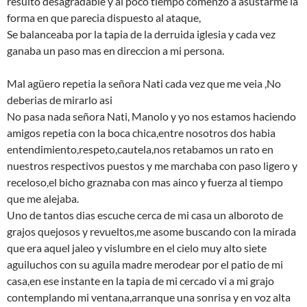
resulto desagradable y al poco tiempo comenzo a asustarme la
forma en que parecia dispuesto al ataque,
Se balanceaba por la tapia de la derruida iglesia y cada vez
ganaba un paso mas en direccion a mi persona.
Mal agüero repetia la señora Nati cada vez que me veia ,No
deberias de mirarlo asi
No pasa nada señora Nati, Manolo y yo nos estamos haciendo
amigos repetia con la boca chica,entre nosotros dos habia
entendimiento,respeto,cautela,nos retabamos un rato en
nuestros respectivos puestos y me marchaba con paso ligero y
receloso,el bicho graznaba con mas ainco y fuerza al tiempo
que me alejaba.
Uno de tantos dias escuche cerca de mi casa un alboroto de
grajos quejosos y revueltos,me asome buscando con la mirada
que era aquel jaleo y vislumbre en el cielo muy alto siete
aguiluchos con su aguila madre merodear por el patio de mi
casa,en ese instante en la tapia de mi cercado vi a mi grajo
contemplando mi ventana,arranque una sonrisa y en voz alta