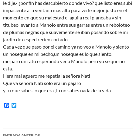
le dije.- ¿por fin has descubierto donde vivo? que listo eres,subi
impaciente a la ventana mas alta para verle mejor justo en el
momento en que su majestad el aguila real planeaba y sin
titubeo levanto a Manolo entre sus garras entre un reboloteo
de plumas negras que suavemente se iban posando sobre mi
jardin de cesped recien cortado.
Cada vez que paso por el camino ya no veo a Manolo y siento
un noseque en mi pecho,un noseque es lo que siento.
me paro un rato esperando ver a Manolo pero yo se que no
esta.
Hera mal aguero me repetia la señora Nati
Que va señora Nati solo era un pajaro
y tu que sabes lo que era ,tu no sabes nada de la vida.
F
T
a
w
c
i
e
t
b
t
o
e
Navegación
o
r
ENTRADA ANTERIOR