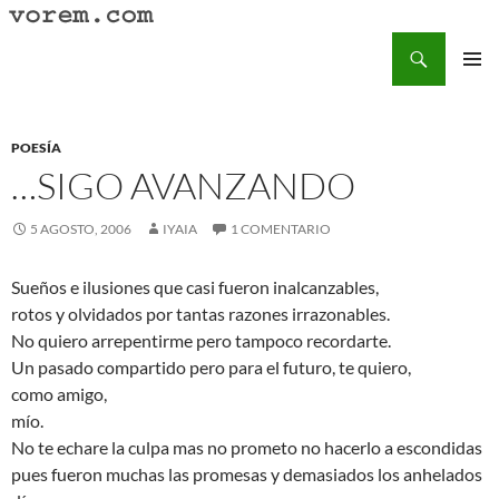
Saltar
al
Buscar
Vorem.com :: poesía, cuentos, relatos
contenido
MENÚ
PRINCI
POESÍA
…SIGO AVANZANDO
5 AGOSTO, 2006
IYAIA
1 COMENTARIO
Sueños e ilusiones que casi fueron inalcanzables,
rotos y olvidados por tantas razones irrazonables.
No quiero arrepentirme pero tampoco recordarte.
Un pasado compartido pero para el futuro, te quiero,
como amigo,
mío.
No te echare la culpa mas no prometo no hacerlo a escondidas
pues fueron muchas las promesas y demasiados los anhelados