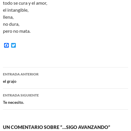
todo se cura y el amor,
el intangible,
llena,
no dura,
pero no mata.
F
T
a
w
c
i
e
t
b
t
o
e
Navegación
o
r
ENTRADA ANTERIOR
k
de
el grajo
entradas
ENTRADA SIGUIENTE
Te necesito.
UN COMENTARIO SOBRE “…SIGO AVANZANDO”