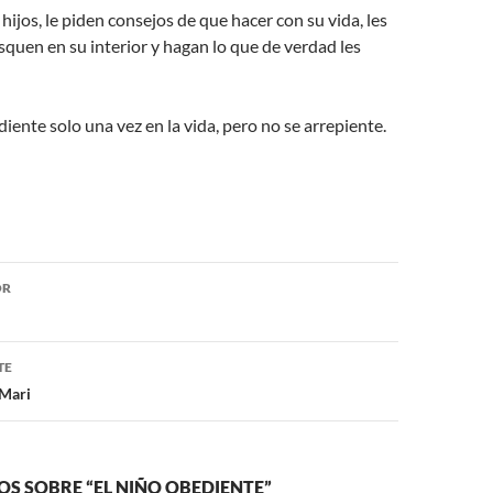
hijos, le piden consejos de que hacer con su vida, les
quen en su interior y hagan lo que de verdad les
iente solo una vez en la vida, pero no se arrepiente.
ón
OR
TE
 Mari
S SOBRE “EL NIÑO OBEDIENTE”