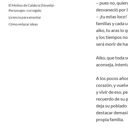
– pues no, quier
El Molino de Calabria (Novela)-
desvaneció por l
Personajes- corregido
– ¡tu estas loco
Licencia para ensoñar
familias y cada 
Cómo enlazar ideas
aiko, tu aras lo
y los tiempos no
será morir de ham
Aiko, que toda s
aconseja, intenta
A los pocos año
corazón, y vuelve
y vivir de eso, p
recuerdo de su p
deja su poblado 
destacar demasia
propia familia.