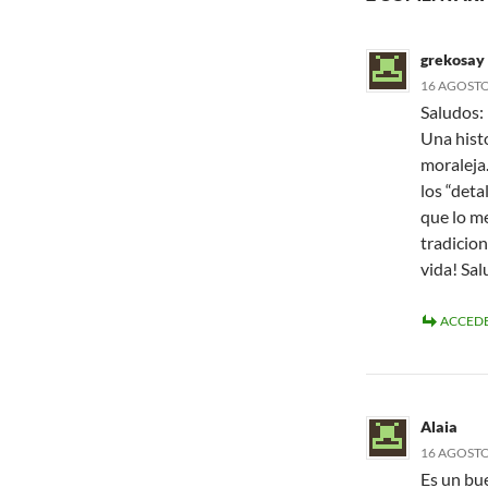
grekosay
16 AGOSTO,
Saludos:
Una histo
moraleja
los “deta
que lo me
tradicion
vida! Sal
ACCEDE
Alaia
16 AGOSTO,
Es un bue