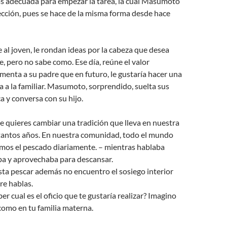
as adecuada para empezar la tarea, la cual Masumoto
ección, pues se hace de la misma forma desde hace
al joven, le rondan ideas por la cabeza que desea
e, pero no sabe como. Ese día, reúne el valor
omenta a su padre que en futuro, le gustaría hacer una
ta a la familiar. Masumoto, sorprendido, suelta sus
a y conversa con su hijo.
e quieres cambiar una tradición que lleva en nuestra
 tantos años. En nuestra comunidad, todo el mundo
emos el pescado diariamente. – mientras hablaba
pa y aprovechaba para descansar.
ta pescar además no encuentro el sosiego interior
re hablas.
er cual es el oficio que te gustaría realizar? Imagino
como en tu familia materna.