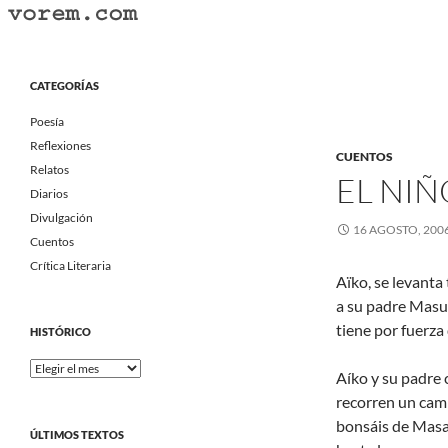
Saltar
al
Buscar
Vorem.com :: poesía, cuentos, relatos
contenido
Portal Literario Independiente
CATEGORÍAS
Poesía
Reflexiones
CUENTOS
Relatos
EL NI
Diarios
Divulgación
16 AGOSTO, 200
Cuentos
Crítica Literaria
Aïko, se levanta
a su padre Masumo
tiene por fuerza
HISTÓRICO
Histórico
Aíko y su padre 
recorren un cam
bonsáis de Masac
ÚLTIMOS TEXTOS