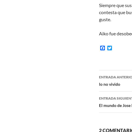
Siempre que sus 
contesta que bus
guste.
Aiko fue desobed
F
T
a
w
c
i
e
t
b
t
o
e
Navegaci
o
r
ENTRADA ANTERI
k
de
lo no vivido
entradas
ENTRADA SIGUIEN
El mundo de Jose
2 COMENTARIO