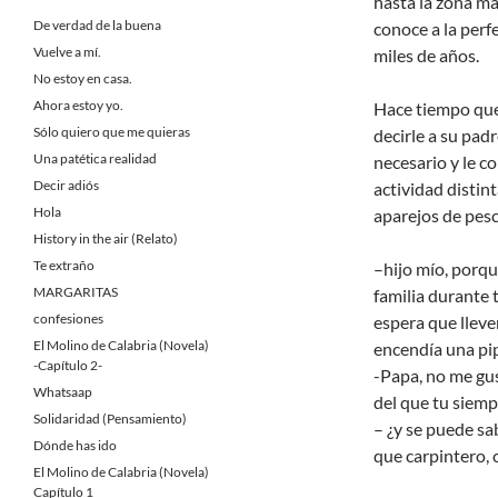
hasta la zona m
De verdad de la buena
conoce a la perf
Vuelve a mí.
miles de años.
No estoy en casa.
Ahora estoy yo.
Hace tiempo que 
Sólo quiero que me quieras
decirle a su padr
Una patética realidad
necesario y le c
Decir adiós
actividad distin
Hola
aparejos de pesc
History in the air (Relato)
Te extraño
–hijo mío, porqu
MARGARITAS
familia durante
confesiones
espera que llev
El Molino de Calabria (Novela)
encendía una pi
-Capítulo 2-
-Papa, no me gus
Whatsaap
del que tu siemp
Solidaridad (Pensamiento)
– ¿y se puede sab
Dónde has ido
que carpintero, 
El Molino de Calabria (Novela)
Capítulo 1