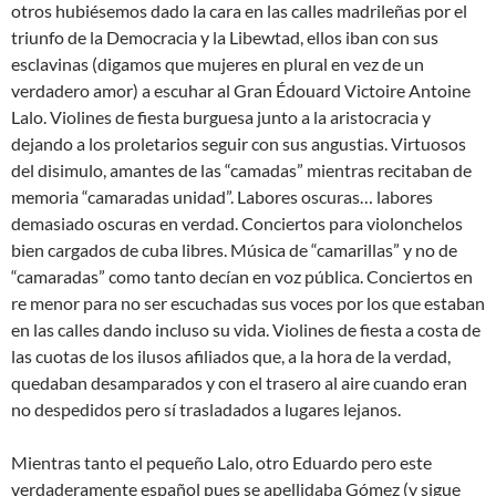
otros hubiésemos dado la cara en las calles madrileñas por el
triunfo de la Democracia y la Libewtad, ellos iban con sus
esclavinas (digamos que mujeres en plural en vez de un
verdadero amor) a escuhar al Gran Édouard Victoire Antoine
Lalo. Violines de fiesta burguesa junto a la aristocracia y
dejando a los proletarios seguir con sus angustias. Virtuosos
del disimulo, amantes de las “camadas” mientras recitaban de
memoria “camaradas unidad”. Labores oscuras… labores
demasiado oscuras en verdad. Conciertos para violonchelos
bien cargados de cuba libres. Música de “camarillas” y no de
“camaradas” como tanto decían en voz pública. Conciertos en
re menor para no ser escuchadas sus voces por los que estaban
en las calles dando incluso su vida. Violines de fiesta a costa de
las cuotas de los ilusos afiliados que, a la hora de la verdad,
quedaban desamparados y con el trasero al aire cuando eran
no despedidos pero sí trasladados a lugares lejanos.
Mientras tanto el pequeño Lalo, otro Eduardo pero este
verdaderamente español pues se apellidaba Gómez (y sigue