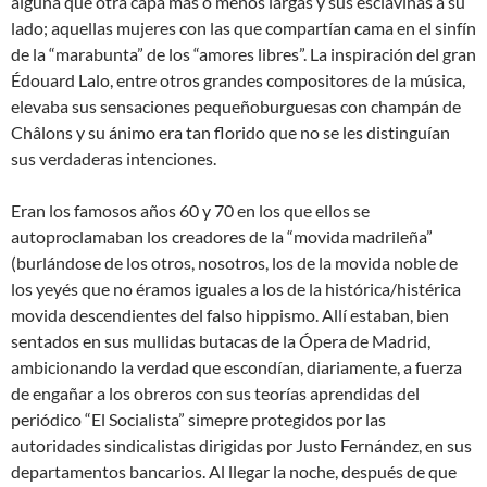
alguna que otra capa más o menos largas y sus esclavinas a su
lado; aquellas mujeres con las que compartían cama en el sinfín
de la “marabunta” de los “amores libres”. La inspiración del gran
Édouard Lalo, entre otros grandes compositores de la música,
elevaba sus sensaciones pequeñoburguesas con champán de
Châlons y su ánimo era tan florido que no se les distinguían
sus verdaderas intenciones.
Eran los famosos años 60 y 70 en los que ellos se
autoproclamaban los creadores de la “movida madrileña”
(burlándose de los otros, nosotros, los de la movida noble de
los yeyés que no éramos iguales a los de la histórica/histérica
movida descendientes del falso hippismo. Allí estaban, bien
sentados en sus mullidas butacas de la Ópera de Madrid,
ambicionando la verdad que escondían, diariamente, a fuerza
de engañar a los obreros con sus teorías aprendidas del
periódico “El Socialista” simepre protegidos por las
autoridades sindicalistas dirigidas por Justo Fernández, en sus
departamentos bancarios. Al llegar la noche, después de que