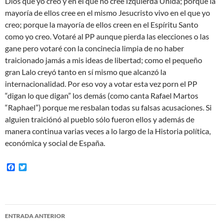
Dios que yo creo y en el que no cree Izquierda Unida; porque la
mayoría de ellos cree en el mismo Jesucristo vivo en el que yo
creo; porque la mayoría de ellos creen en el Espíritu Santo
como yo creo. Votaré al PP aunque pierda las elecciones o las
gane pero votaré con la concinecia limpia de no haber
traicionado jamás a mis ideas de libertad; como el pequeño
gran Lalo creyó tanto en sí mismo que alcanzó la
internacionalidad. Por eso voy a votar esta vez porn el PP
“digan lo que digan” los demás (como canta Rafael Martos
“Raphael”) porque me resbalan todas su falsas acusaciones. Si
alguien traiciónó al pueblo sólo fueron ellos y además de
manera continua varias veces a lo largo de la Historia política,
económica y social de España.
F
T
a
w
c
i
e
t
b
t
o
e
Navegación
o
r
ENTRADA ANTERIOR