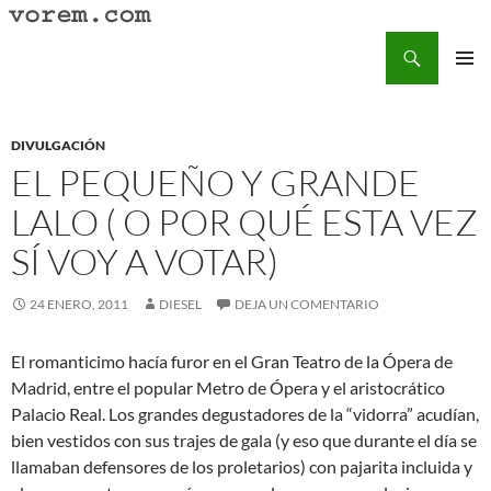
Saltar
al
Buscar
Vorem.com :: poesía, cuentos, relatos
contenido
MENÚ
PRINCI
DIVULGACIÓN
EL PEQUEÑO Y GRANDE
LALO ( O POR QUÉ ESTA VEZ
SÍ VOY A VOTAR)
24 ENERO, 2011
DIESEL
DEJA UN COMENTARIO
El romanticimo hacía furor en el Gran Teatro de la Ópera de
Madrid, entre el popular Metro de Ópera y el aristocrático
Palacio Real. Los grandes degustadores de la “vidorra” acudían,
bien vestidos con sus trajes de gala (y eso que durante el día se
llamaban defensores de los proletarios) con pajarita incluida y