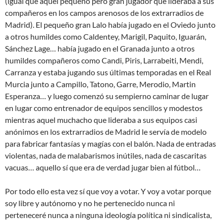
(igual que aquel pequeño pero gran jugador que lideraba a sus
compañeros en los campos arenosos de los extrarradios de
Madrid). El pequeño gran Lalo había jugado en el Oviedo junto
a otros humildes como Caldentey, Marigil, Paquito, Iguarán,
Sánchez Lage… había jugado en el Granada junto a otros
humildes compañeros como Candi, Piris, Larrabeiti, Mendi,
Carranza y estaba jugando sus últimas temporadas en el Real
Murcia junto a Campillo, Tatono, Garre, Merodio, Martin
Esperanza… y luego comenzó su sempierno caminar de lugar
en lugar como entrenador de equipos sencillos y modestos
mientras aquel muchacho que lideraba a sus equipos casi
anónimos en los extrarradios de Madrid le servía de modelo
para fabricar fantasías y magías con el balón. Nada de entradas
violentas, nada de malabarismos inútiles, nada de cascaritas
vacuas… aquello sí que era de verdad jugar bien al fútbol…
Por todo ello esta vez sí que voy a votar. Y voy a votar porque
soy libre y autónomo y no he pertenecido nunca ni
perteneceré nunca a ninguna ideología política ni sindicalista,