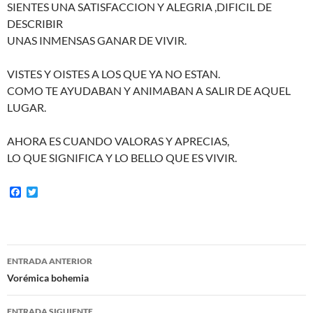
SIENTES UNA SATISFACCION Y ALEGRIA ,DIFICIL DE
DESCRIBIR
UNAS INMENSAS GANAR DE VIVIR.
VISTES Y OISTES A LOS QUE YA NO ESTAN.
COMO TE AYUDABAN Y ANIMABAN A SALIR DE AQUEL
LUGAR.
AHORA ES CUANDO VALORAS Y APRECIAS,
LO QUE SIGNIFICA Y LO BELLO QUE ES VIVIR.
F
T
a
w
c
i
e
t
b
t
o
e
Navegación
o
r
ENTRADA ANTERIOR
k
de
Vorémica bohemia
entradas
ENTRADA SIGUIENTE