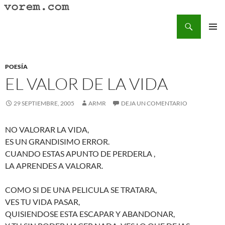
Saltar
al
Buscar
Vorem.com :: poesía, cuentos, relatos
contenido
MENÚ
PRINCI
POESÍA
EL VALOR DE LA VIDA
29 SEPTIEMBRE, 2005
ARMR
DEJA UN COMENTARIO
NO VALORAR LA VIDA,
ES UN GRANDISIMO ERROR.
CUANDO ESTAS APUNTO DE PERDERLA ,
LA APRENDES A VALORAR.
COMO SI DE UNA PELICULA SE TRATARA,
VES TU VIDA PASAR,
QUISIENDOSE ESTA ESCAPAR Y ABANDONAR,