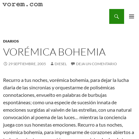
Saltar
al
Buscar
Vorem.com :: poesía, cuentos, relatos
contenido
MENÚ
PRINCI
DIARIOS
VORÉMICA BOHEMIA
29 SEPTIEMBRE, 2005
DIESEL
DEJA UN COMENTARIO
Recurro a tus noches, vorémica bohemia, para dejar la lucha
diaria de las sincronias y orquestarme de polisémicas
connotaciones, envuelto en palabras de burbujas
espontáneas; como una especie de sucesión innata de
emociones surgidas al vaivén de las estrellas, con una natural
convocación al poema de las luces… mientras la conciencia
juega con sus honestas emociones. Recurro a tus noches,
vorémica bohemia, para impregnarme de corazones abiertos a