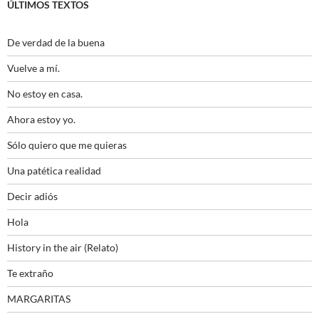
ÚLTIMOS TEXTOS
De verdad de la buena
Vuelve a mí.
No estoy en casa.
Ahora estoy yo.
Sólo quiero que me quieras
Una patética realidad
Decir adiós
Hola
History in the air (Relato)
Te extraño
MARGARITAS