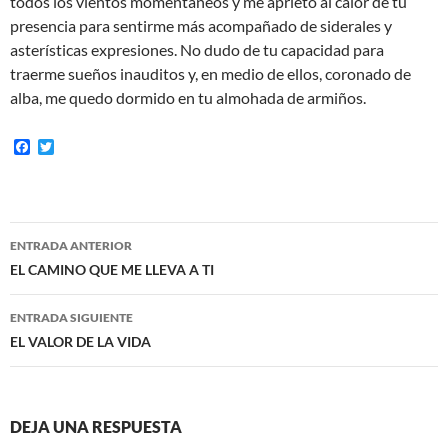
todos los vientos momentáneos y me aprieto al calor de tu
presencia para sentirme más acompañado de siderales y
asterísticas expresiones. No dudo de tu capacidad para
traerme sueños inauditos y, en medio de ellos, coronado de
alba, me quedo dormido en tu almohada de armiños.
F
T
a
w
c
i
e
t
b
t
o
e
Navegación
o
r
ENTRADA ANTERIOR
k
de
EL CAMINO QUE ME LLEVA A TI
entradas
ENTRADA SIGUIENTE
EL VALOR DE LA VIDA
DEJA UNA RESPUESTA