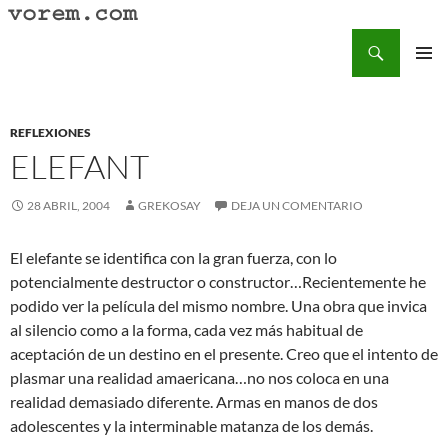
Saltar
al
Buscar
Vorem.com :: poesía, cuentos, relatos
contenido
MENÚ
PRINCI
REFLEXIONES
ELEFANT
28 ABRIL, 2004
GREKOSAY
DEJA UN COMENTARIO
El elefante se identifica con la gran fuerza, con lo
potencialmente destructor o constructor…Recientemente he
podido ver la película del mismo nombre. Una obra que invica
al silencio como a la forma, cada vez más habitual de
aceptación de un destino en el presente. Creo que el intento de
plasmar una realidad amaericana…no nos coloca en una
realidad demasiado diferente. Armas en manos de dos
adolescentes y la interminable matanza de los demás.