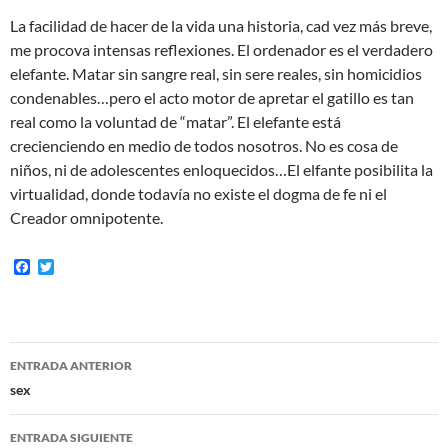
La facilidad de hacer de la vida una historia, cad vez más breve,
me procova intensas reflexiones. El ordenador es el verdadero
elefante. Matar sin sangre real, sin sere reales, sin homicidios
condenables…pero el acto motor de apretar el gatillo es tan
real como la voluntad de “matar”. El elefante está
crecienciendo en medio de todos nosotros. No es cosa de
niños, ni de adolescentes enloquecidos…El elfante posibilita la
virtualidad, donde todavía no existe el dogma de fe ni el
Creador omnipotente.
F
T
a
w
c
i
e
t
b
t
o
e
Navegación
o
r
ENTRADA ANTERIOR
k
de
sex
entradas
ENTRADA SIGUIENTE