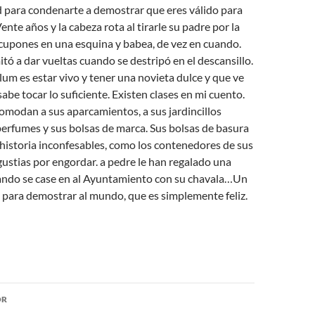
d para condenarte a demostrar que eres válido para
ente años y la cabeza rota al tirarle su padre por la
cupones en una esquina y babea, de vez en cuando.
mitó a dar vueltas cuando se destripó en el descansillo.
lum es estar vivo y tener una novieta dulce y que ve
abe tocar lo suficiente. Existen clases en mi cuento.
omodan a sus aparcamientos, a sus jardincillos
perfumes y sus bolsas de marca. Sus bolsas de basura
historia inconfesables, como los contenedores de sus
ustias por engordar. a pedre le han regalado una
ando se case en al Ayuntamiento con su chavala…Un
 para demostrar al mundo, que es simplemente feliz.
ón
OR