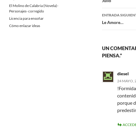
de
Julio
El Molino de Calabria (Novela)-
entradas
Personajes- corregido
ENTRADA SIGUIEN
Licencia para ensoñar
Le Amore…
Cómo enlazar ideas
UN COMENTAR
PIENSA.”
diesel
24 MAYO, 2
!Formida
contenido
porque d
predest
ACCEDE