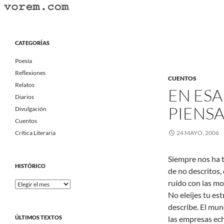
Saltar
al
Buscar
Vorem.com :: poesía, cuentos, relatos
contenido
Portal Literario Independiente
CATEGORÍAS
Poesía
Reflexiones
CUENTOS
Relatos
EN ES
Diarios
PIENSA
Divulgación
Cuentos
Crítica Literaria
24 MAYO, 2006
Siempre nos ha 
HISTÓRICO
de no descritos, 
ruído con las mot
Histórico
No eleijes tu est
describe. El mu
ÚLTIMOS TEXTOS
las empresas ech