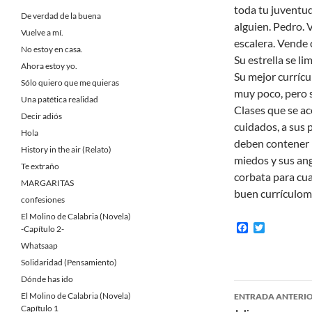
toda tu juventu
De verdad de la buena
alguien. Pedro. V
Vuelve a mí.
escalera. Vende 
No estoy en casa.
Su estrella se li
Ahora estoy yo.
Su mejor currícu
Sólo quiero que me quieras
muy poco, pero s
Una patética realidad
Clases que se ac
Decir adiós
cuidados, a sus 
Hola
deben contener 
History in the air (Relato)
miedos y sus ang
Te extraño
corbata para cu
MARGARITAS
buen currículom
confesiones
El Molino de Calabria (Novela)
F
T
-Capítulo 2-
a
w
Whatsaap
c
i
e
t
Solidaridad (Pensamiento)
b
t
Dónde has ido
o
e
Navegaci
o
r
El Molino de Calabria (Novela)
ENTRADA ANTERI
k
Capítulo 1